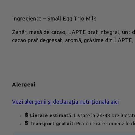
Ingrediente – Small Egg Trio Milk
Zahăr, masă de cacao, LAPTE praf integral, unt 
cacao praf degresat, aromă, grăsime din LAPTE, 
Alergeni
Vezi alergenii și declarația nutrițională aici
Livrare estimată:
Livrare în 24-48 ore lucră
Transport gratuit:
Pentru toate comenzile de