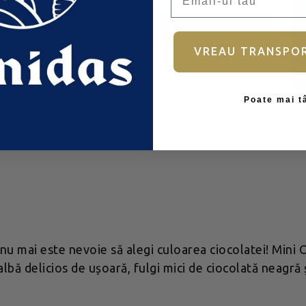
Autentificare
VREAU TRANSPO
Ai uitat parola?
Poate mai t
Nu aveți încă un cont?
Înscrieți
nu mai este nevoie să alegi culoarea ciocolatei! Mini Ou
lbă delicios de ușoară, fulgi mici de ciocolată neagră 