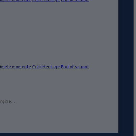
rimele momente
Cutii Heritage
End of school
conține…