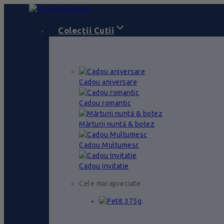
Skip
to
content
Colecții Cutii
Cadou aniversare
Cadou romantic
Mărturii nuntă & botez
Cadou Multumesc
Cadou Invitatie
Cele mai apreciate