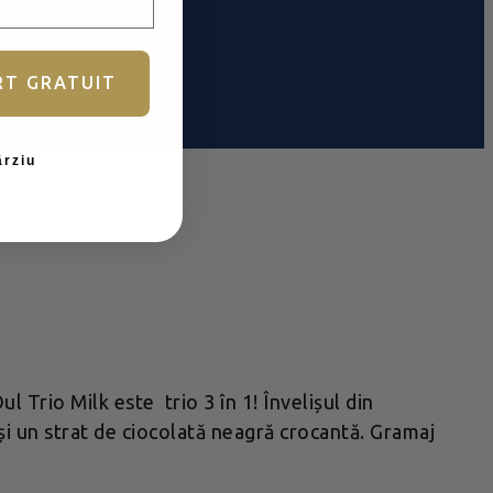
RT GRATUIT
ârziu
l Trio Milk este trio 3 în 1! Învelișul din
și un strat de ciocolată neagră crocantă. Gramaj