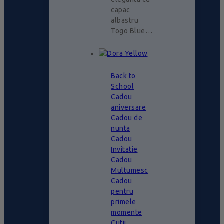
capac
albastru
Togo Blue…
Back to
School
Cadou
aniversare
Cadou de
nunta
Cadou
Invitatie
Cadou
Multumesc
Cadou
pentru
primele
momente
Cutii