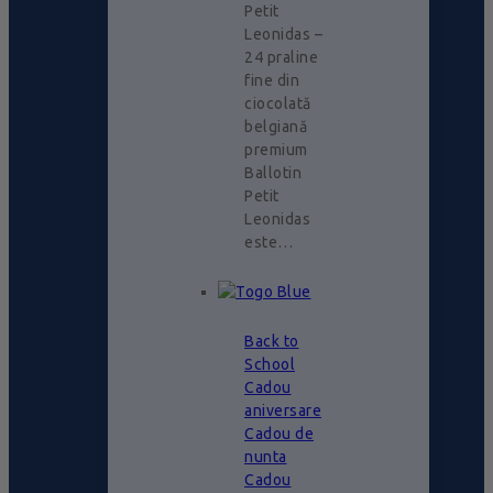
Petit
Leonidas –
24 praline
fine din
ciocolată
belgiană
premium
Ballotin
Petit
Leonidas
este…
Back to
School
Cadou
aniversare
Cadou de
nunta
Cadou