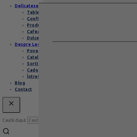
Delicatese
Tablete și batoane
Confiserie
Produse copii
Cafea de specialitate
Dulceata si specialitati
Despre Leonidas
Povestea Leonidas
Cataloage produse
Sortimente praline
Cadouri corporate
Întrebări Frecvente
Blog
Contact
Caută
Caută după: