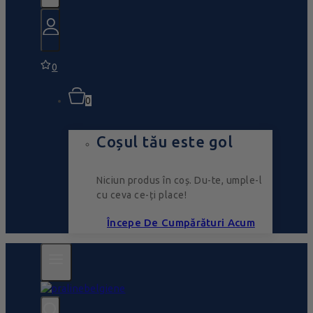
0
0
Coșul tău este gol
Niciun produs în coș. Du-te, umple-l
cu ceva ce-ți place!
Începe De Cumpărături Acum