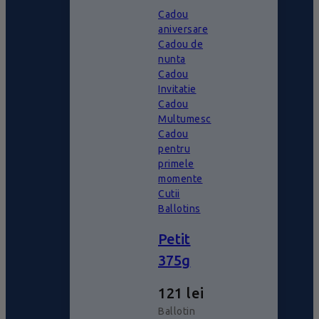
Cadou
aniversare
Cadou de
nunta
Cadou
Invitatie
Cadou
Multumesc
Cadou
pentru
primele
momente
Cutii
Ballotins
Petit
375g
121
lei
Ballotin