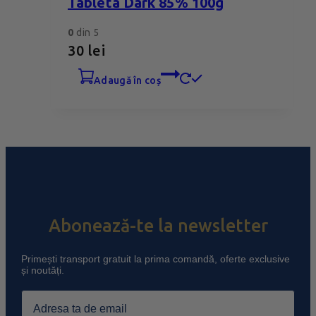
Tableta Dark 85% 100g
0
din 5
30
lei
adaugă în coș
Abonează-te la newsletter
Primești transport gratuit la prima comandă, oferte exclusive
și noutăți.
Email