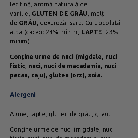
lecitină, aromă naturală de
vanilie,
GLUTEN DE GRÂU
, malț
de
GRÂU
, dextroză, sare. Cu ciocolată
albă (cacao: 24% minim,
LAPTE
: 23%
minim).
Conține urme de nuci (migdale, nuci
fistic, nuci, nuci de macadamia, nuci
pecan, caju), gluten (orz), soia.
Alergeni
Alune, lapte, gluten de grâu, grâu.
Conține urme de nuci (migdale, nuci