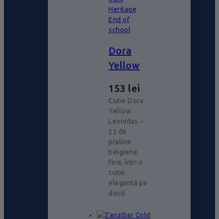
Heritage
End of
school
Dora
Yellow
153
lei
Cutie Dora
Yellow
Leonidas –
22 de
praline
belgiene
fine, într-o
cutie
elegantă pe
două…