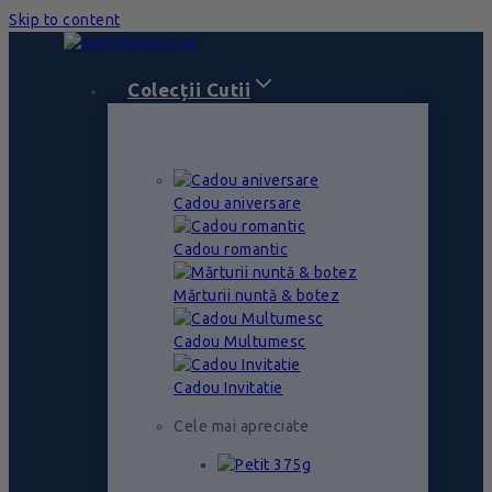
Skip to content
Colecții Cutii
Cadou aniversare
Cadou romantic
Mărturii nuntă & botez
Cadou Multumesc
Cadou Invitatie
Cele mai apreciate