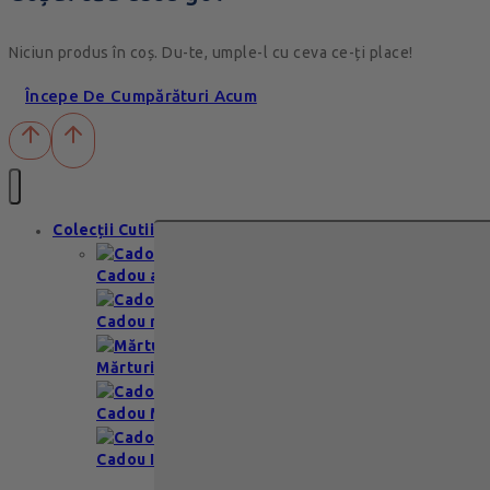
Niciun produs în coș. Du-te, umple-l cu ceva ce-ți place!
Începe De Cumpărături Acum
Colecții Cutii
Cadou aniversare
Cadou romantic
Mărturii nuntă & botez
Cadou Multumesc
Cadou Invitatie