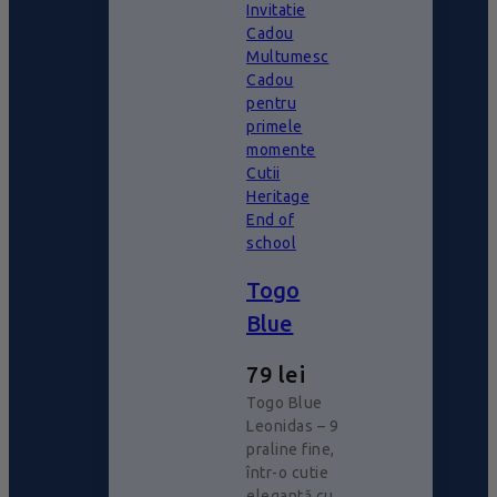
Invitatie
Cadou
Multumesc
Cadou
pentru
primele
momente
Cutii
Heritage
End of
school
Togo
Blue
79
lei
Togo Blue
Leonidas – 9
praline fine,
într-o cutie
elegantă cu