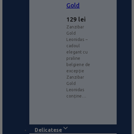
Gold
129
lei
Zanzibar
Gold
Leonidas –
cadoul
elegant cu
praline
belgiene de
excepție
Zanzibar
Gold
Leonidas
conține…
Delicatese