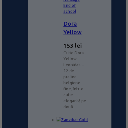
End of
school
Dora
Yellow
153
lei
Cutie Dora
Yellow
Leonidas –
22 de
praline
belgiene
fine, într-o
cutie
elegantă pe
două…