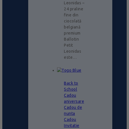
Leonidas –
24 praline
fine din
ciocolată
belgiană
premium
Ballotin
Petit
Leonidas
este…
Back to
School
Cadou
aniversare
Cadou de
nunta
Cadou
Invitatie