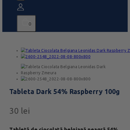
0
Tableta Dark 54% Raspberry 100g
30
lei
Tabletă de ciocolată belgiană neagră 54%