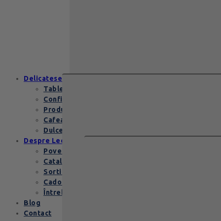
129
lei
Zanzibar Gold Leonidas – cadoul
elegant cu praline belgiene de
excepție Zanzibar Gold Leonidas
conține…
Delicatese
Tablete și batoane
Confiserie
Produse copii
Cafea de specialitate
Dulceata si specialitati
Despre Leonidas
Povestea Leonidas
Cataloage produse
Sortimente praline
Cadouri corporate
Întrebări Frecvente
Blog
Contact