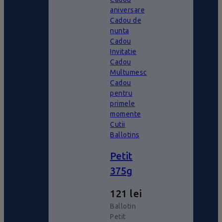
aniversare
Cadou de
nunta
Cadou
Invitatie
Cadou
Multumesc
Cadou
pentru
primele
momente
Cutii
Ballotins
Petit
375g
121
lei
Ballotin
Petit