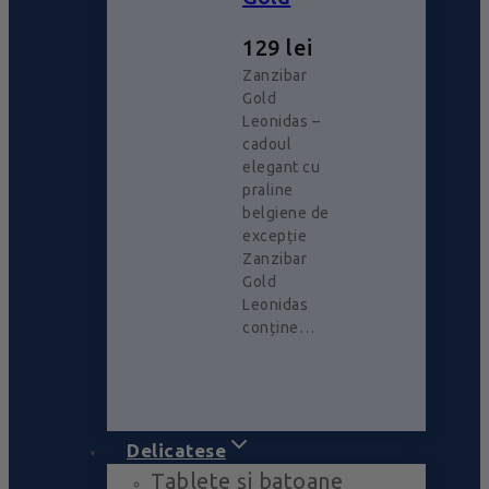
129
lei
Zanzibar
Gold
Leonidas –
cadoul
elegant cu
praline
belgiene de
excepție
Zanzibar
Gold
Leonidas
conține…
Delicatese
Tablete și batoane