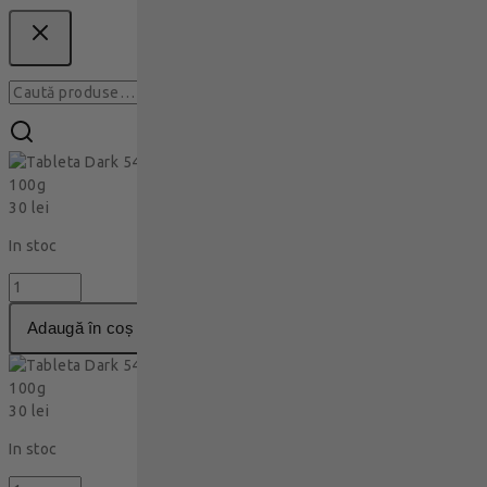
Caută
Caută
după:
Tableta Dark 54% Raspberry
100g
30
lei
In stoc
Cantitate
Tableta
adaugă în coș
Dark
54%
Tableta Dark 54% Raspberry
Raspberry
100g
100g
30
lei
In stoc
Cantitate