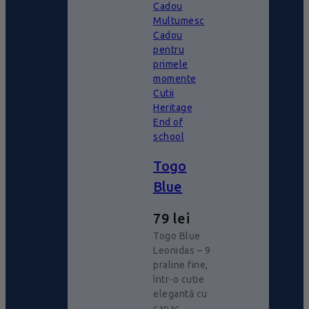
Cadou
Multumesc
Cadou
pentru
primele
momente
Cutii
Heritage
End of
school
Togo
Blue
79
lei
Togo Blue
Leonidas – 9
praline fine,
într-o cutie
elegantă cu
capac