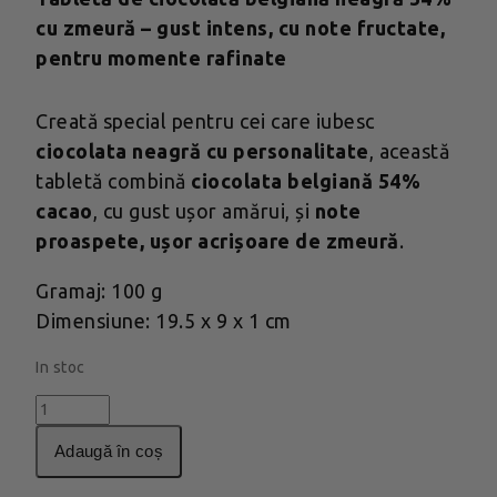
cu zmeură – gust intens, cu note fructate,
pentru momente rafinate
Creată special pentru cei care iubesc
ciocolata neagră cu personalitate
, această
tabletă combină
ciocolata belgiană 54%
cacao
, cu gust ușor amărui, și
note
proaspete, ușor acrișoare de zmeură
.
Gramaj: 100 g
Dimensiune: 19.5 x 9 x 1 cm
In stoc
Cantitate
Tableta
adaugă în coș
Dark
54%