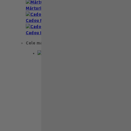
Mărturii nuntă & botez
Cadou Multumesc
Cadou Invitatie
Cele mai apreciate
Cadou aniversare
Cadou de nunta
Cadou Invitatie
Cadou Multumesc
Cadou pentru primele momente
Cutii Ballotins
Petit 375g
121
lei
Ballotin Petit Leonidas – 24 praline
fine din ciocolată belgiană premium
Ballotin Petit Leonidas este…