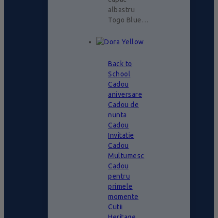
albastru
Togo Blue…
Back to
School
Cadou
aniversare
Cadou de
nunta
Cadou
Invitatie
Cadou
Multumesc
Cadou
pentru
primele
momente
Cutii
Heritage