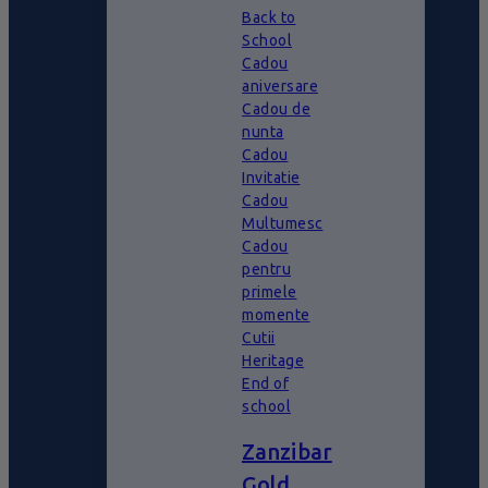
Back to
School
Cadou
aniversare
Cadou de
nunta
Cadou
Invitatie
Cadou
Multumesc
Cadou
pentru
primele
momente
Cutii
Heritage
End of
school
Zanzibar
Gold