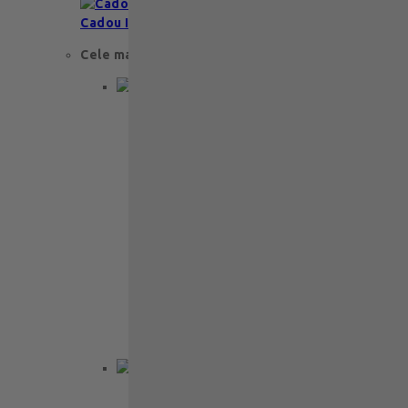
Cadou Invitatie
Cele mai apreciate
Cadou aniversare
Cadou de nunta
Cadou Invitatie
Cadou Multumesc
Cadou pentru primele momente
Cutii Ballotins
Petit 375g
121
lei
Ballotin Petit Leonidas – 24 praline
fine din ciocolată belgiană premium
Ballotin Petit Leonidas este…