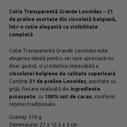
Cutia Transparentă Grande Leonidas – 21
de praline asortate din ciocolată belgiană,
într-o cutie elegantă cu vizibilitate
completă
Cutia Transparentă Grande Leonidas este
alegerea ideală pentru cei care apreciază nu
doar gustul, ci și estetica impecabilă a
ciocolatei belgiene de calitate superioară
.
Conține
21 de praline Leonidas
, asortate cu
grijă, fiecare realizată din
ingrediente
proaspete
, cu
100% unt de cacao
, conform
rețetei tradiționale.
Gramaj: 310 g
Dimensiune: 27 x 12.5 x 3 cm