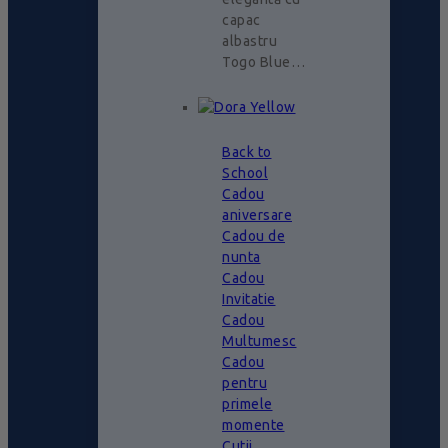
capac
albastru
Togo Blue…
Back to
School
Cadou
aniversare
Cadou de
nunta
Cadou
Invitatie
Cadou
Multumesc
Cadou
pentru
primele
momente
Cutii