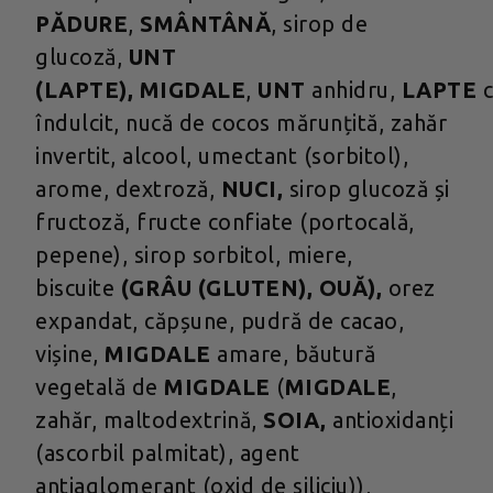
PĂDURE
,
SMÂNTÂNĂ
, sirop de
glucoză,
UNT
(LAPTE),
MIGDALE
,
UNT
anhidru,
LAPTE
îndulcit, nucă de cocos mărunțită, zahăr
invertit, alcool, umectant (sorbitol),
arome, dextroză,
NUCI,
sirop glucoză și
fructoză, fructe confiate (portocală,
pepene), sirop sorbitol, miere,
biscuite
(GRÂU (GLUTEN), OUĂ),
orez
expandat, căpșune, pudră de cacao,
vișine,
MIGDALE
amare, băutură
vegetală de
MIGDALE
(
MIGDALE
,
zahăr, maltodextrină,
SOIA,
antioxidanți
(ascorbil palmitat), agent
antiaglomerant (oxid de siliciu)),