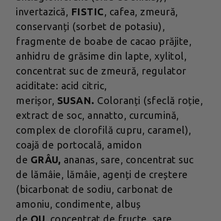
invertazică,
FISTIC
, cafea, zmeură,
conservanți (sorbet de potasiu),
fragmente de boabe de cacao prăjite,
anhidru de grăsime din lapte, xylitol,
concentrat suc de zmeură, regulator
aciditate: acid citric,
merișor,
SUSAN.
Coloranți (sfeclă roție,
extract de soc, annatto, curcumină,
complex de clorofilă cupru, caramel),
coajă de portocală, amidon
de
GRÂU,
ananas, sare, concentrat suc
de lămâie, lămâie, agenți de creștere
(bicarbonat de sodiu, carbonat de
amoniu, condimente, albuș
de
OU,
concentrat de fructe, sare