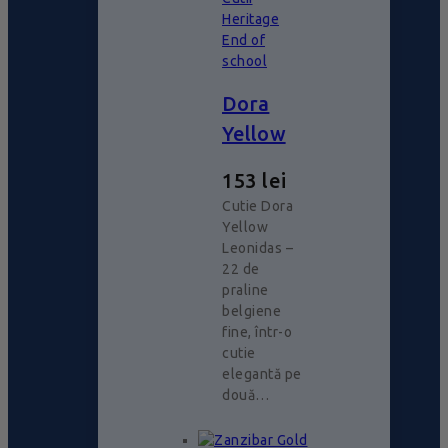
Heritage
End of
school
Dora
Yellow
153
lei
Cutie Dora
Yellow
Leonidas –
22 de
praline
belgiene
fine, într-o
cutie
elegantă pe
două…