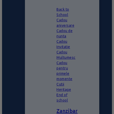
Back to
School
Cadou
aniversare
Cadou de
nunta
Cadou
Invitatie
Cadou
Multumesc
Cadou
pentru
primele
momente
Cutii
Heritage
End of
school
Zanzibar