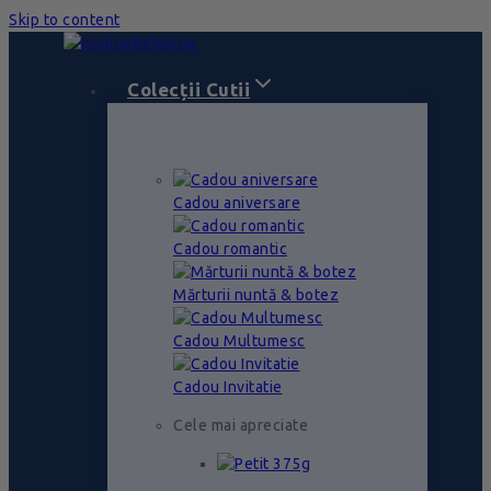
Skip to content
Colecții Cutii
Cadou aniversare
Cadou romantic
Mărturii nuntă & botez
Cadou Multumesc
Cadou Invitatie
Cele mai apreciate