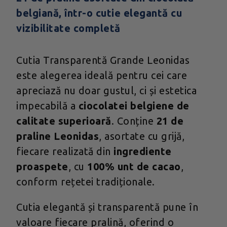
belgiană, într-o cutie elegantă cu
vizibilitate completă
Cutia Transparentă Grande Leonidas
este alegerea ideală pentru cei care
apreciază nu doar gustul, ci și estetica
impecabilă a
ciocolatei belgiene de
calitate superioară
. Conține
21 de
praline Leonidas
, asortate cu grijă,
fiecare realizată din
ingrediente
proaspete
, cu
100% unt de cacao
,
conform rețetei tradiționale.
Cutia elegantă și transparentă pune în
valoare fiecare pralină, oferind o