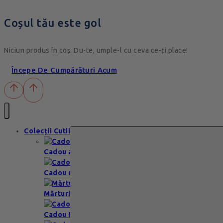
Coșul tău este gol
Niciun produs în coș. Du-te, umple-l cu ceva ce-ți place!
Începe De Cumpărături Acum
Colecții Cutii
Cadou aniversare
Cadou romantic
Mărturii nuntă & botez
Cadou Multumesc