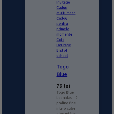
Invitatie
Cadou
Multumesc
Cadou
pentru
primele
momente
Cutii
Heritage
End of
school
Togo
Blue
79
lei
Togo Blue
Leonidas – 9
praline fine,
într-o cutie
elegantă cu