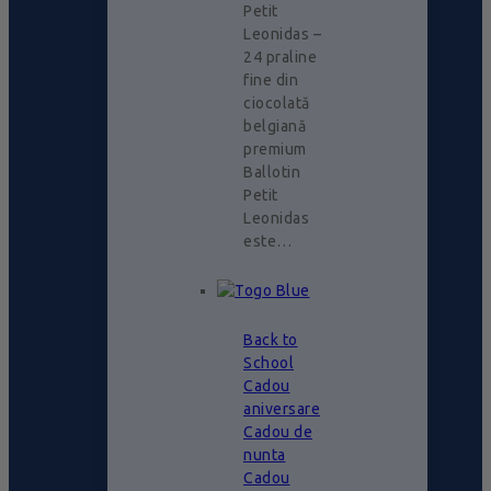
Petit
Leonidas –
24 praline
fine din
ciocolată
belgiană
premium
Ballotin
Petit
Leonidas
este…
Back to
School
Cadou
aniversare
Cadou de
nunta
Cadou