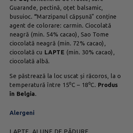
Guarande, pectină, oțet balsamic,
busuioc.
“
Marzipanul căpșună” conține
agent de colorare: carmin. Ciocolată
neagră (min. 54% cacao), Sao Tome
ciocolată neagră (min. 72% cacao),
ciocolată cu
LAPTE
(min. 30% cacao),
ciocolată albă.
Se păstrează la loc uscat și răcoros, la o
temperatură între 15⁰C – 18⁰C.
Produs
în Belgia
.
Alergeni
LAPTE, ALUNE DE PĂDURE,