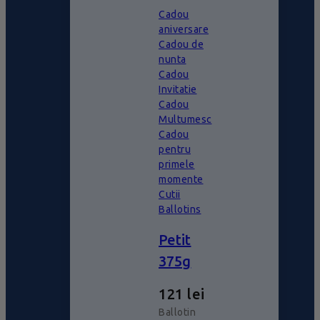
Cadou
aniversare
Cadou de
nunta
Cadou
Invitatie
Cadou
Multumesc
Cadou
pentru
primele
momente
Cutii
Ballotins
Petit
375g
121
lei
Ballotin