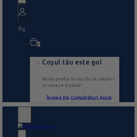
0
0
Coșul tău este gol
Niciun produs în coș. Du-te, umple-l
cu ceva ce-ți place!
Începe De Cumpărături Acum