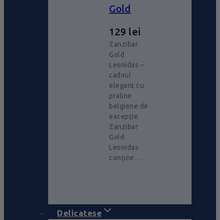
Gold
129
lei
Zanzibar
Gold
Leonidas –
cadoul
elegant cu
praline
belgiene de
excepție
Zanzibar
Gold
Leonidas
conține…
Delicatese