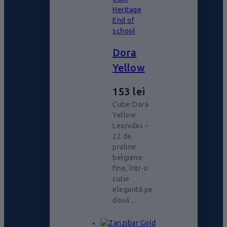
Heritage
End of
school
Dora
Yellow
153
lei
Cutie Dora
Yellow
Leonidas –
22 de
praline
belgiene
fine, într-o
cutie
elegantă pe
două…