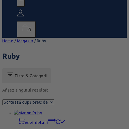
0
Home
/
Magazin
/
Ruby
Ruby
Filtre & Categorii
Afișez singurul rezultat
vezi detalii