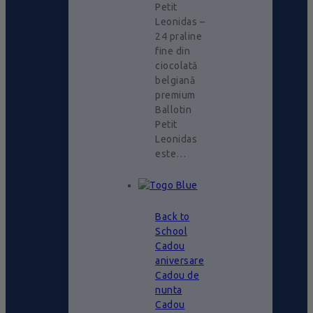
Petit
Leonidas –
24 praline
fine din
ciocolată
belgiană
premium
Ballotin
Petit
Leonidas
este…
Back to
School
Cadou
aniversare
Cadou de
nunta
Cadou