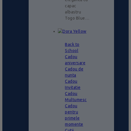
capac
albastru
Togo Blue…
Back to
School
Cadou
aniversare
Cadou de
nunta
Cadou
Invitatie
Cadou
Multumesc
Cadou
pentru
primele
momente
Cutii