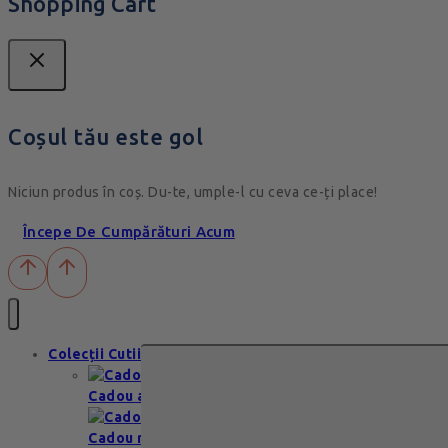
Shopping Cart
Coșul tău este gol
Niciun produs în coș. Du-te, umple-l cu ceva ce-ți place!
Începe De Cumpărături Acum
Colecții Cutii
Cadou aniversare
Cadou romantic