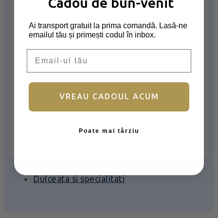
Cadou de bun-venit
Cadou aniversare
Ai transport gratuit la prima comandă. Lasă-ne
Cadou romantic
Parolă
*
Obligatoriu
emailul tău și primești codul în inbox.
Cadou Invitatie
Email
Mărturii nuntă & botez
Ține-mă minte
Cadou Multumesc
Autentificare
VREAU CADOUL ACUM
Delicatese
Ai uitat parola?
Tablete și batoane
Poate mai târziu
Confiserie
Nu aveți încă un cont?
Înscrieți
Produse copii
Cafea de specialitate
Dulceata si specialitati