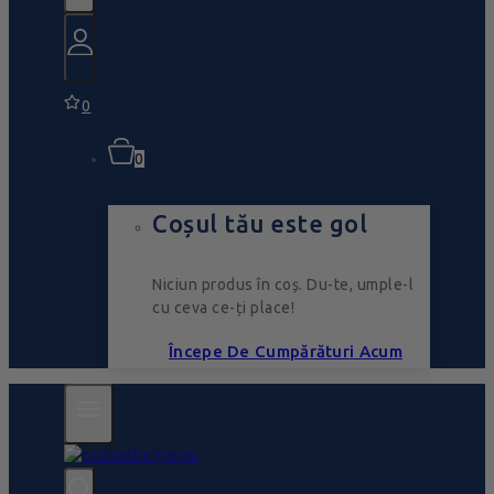
0
0
Coșul tău este gol
Niciun produs în coș. Du-te, umple-l
cu ceva ce-ți place!
Începe De Cumpărături Acum