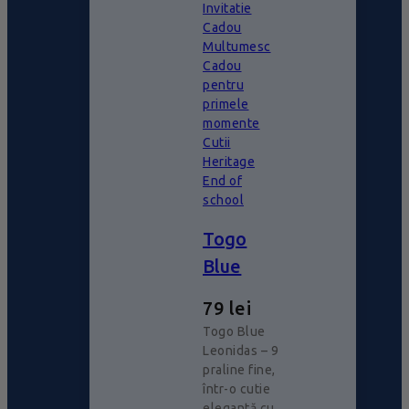
Invitatie
Cadou
Multumesc
Cadou
pentru
primele
momente
Cutii
Heritage
End of
school
Togo
Blue
79
lei
Togo Blue
Leonidas – 9
praline fine,
într-o cutie
elegantă cu