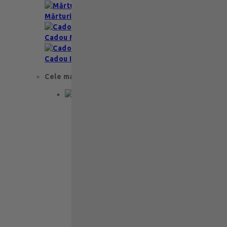
Mărturii nuntă & botez
Cadou Multumesc
Cadou Invitatie
Cele mai apreciate
Cadou aniversare
Cadou de nunta
Cadou Invitatie
Cadou Multumesc
Cadou pentru primele momente
Cutii Ballotins
Petit 375g
121
lei
Ballotin Petit Leonidas – 24 praline
fine din ciocolată belgiană premium