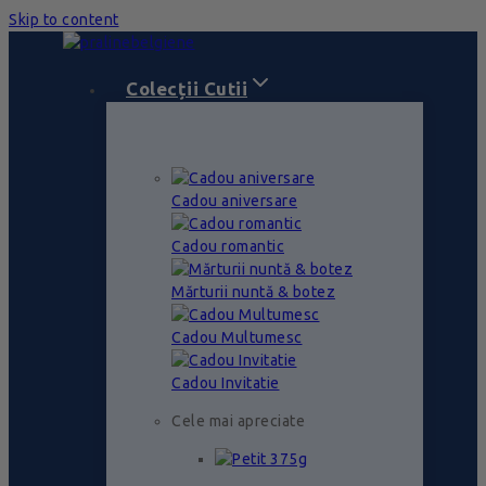
Skip to content
Colecții Cutii
Cadou aniversare
Cadou romantic
Mărturii nuntă & botez
Cadou Multumesc
Cadou Invitatie
Cele mai apreciate