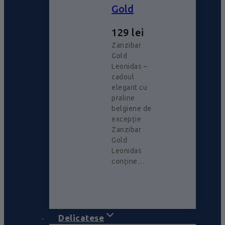
Gold
129
lei
Zanzibar
Gold
Leonidas –
cadoul
elegant cu
praline
belgiene de
excepție
Zanzibar
Gold
Leonidas
conține…
Delicatese