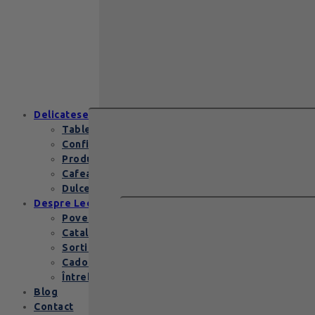
129
lei
Zanzibar Gold Leonidas – cadoul
elegant cu praline belgiene de
excepție Zanzibar Gold Leonidas
conține…
Delicatese
Tablete și batoane
Confiserie
Produse copii
Cafea de specialitate
Dulceata si specialitati
Despre Leonidas
Povestea Leonidas
Cataloage produse
Sortimente praline
Cadouri corporate
Întrebări Frecvente
Blog
Contact