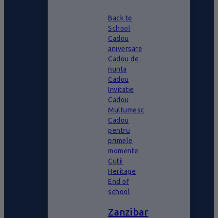
Back to
School
Cadou
aniversare
Cadou de
nunta
Cadou
Invitatie
Cadou
Multumesc
Cadou
pentru
primele
momente
Cutii
Heritage
End of
school
Zanzibar