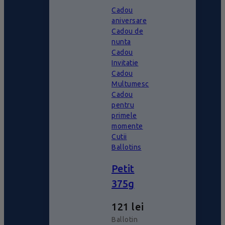
Cadou
aniversare
Cadou de
nunta
Cadou
Invitatie
Cadou
Multumesc
Cadou
pentru
primele
momente
Cutii
Ballotins
Petit
375g
121
lei
Ballotin