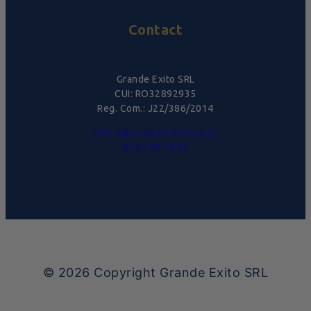
Contact
Grande Exito SRL
CUI: RO32892935
Reg. Com.: J22/386/2014
office@pralinebelgiene.ro
0744.58.74.51
© 2026
Copyright Grande Exito SRL