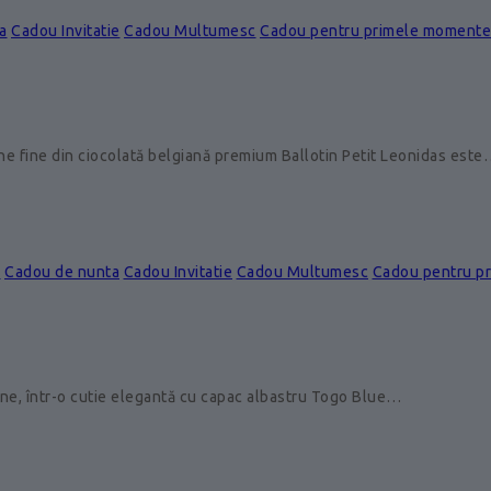
a
Cadou Invitatie
Cadou Multumesc
Cadou pentru primele momente
ine fine din ciocolată belgiană premium Ballotin Petit Leonidas est
e
Cadou de nunta
Cadou Invitatie
Cadou Multumesc
Cadou pentru p
ine, într-o cutie elegantă cu capac albastru Togo Blue…