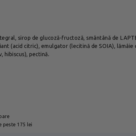
tegral, sirop de glucoză-fructoză, smântână de LAPT
nt (acid citric), emulgator (lecitină de SOIA), lămâie
 hibiscus), pectină.
toare
 peste 175 lei