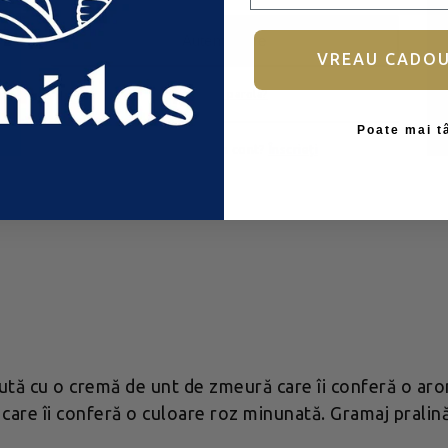
Autentificare
VREAU CADO
Ai uitat parola?
Poate mai t
Nu aveți încă un cont?
Înscrieți
lută cu o cremă de unt de zmeură care îi conferă o aro
e care îi conferă o culoare roz minunată. Gramaj pralină