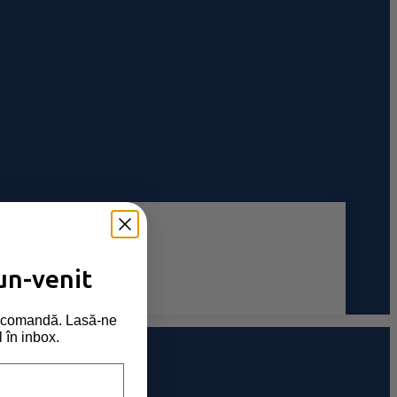
un-venit
ma comandă. Lasă-ne
l în inbox.