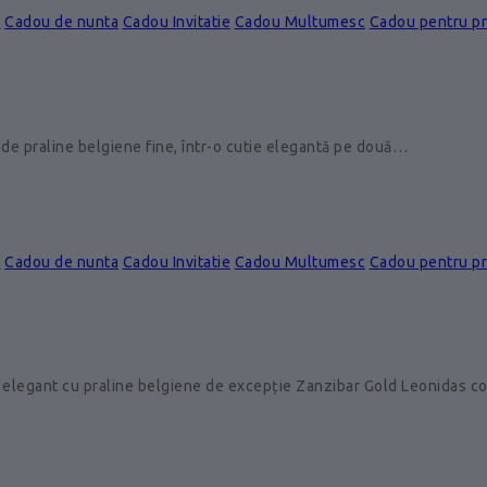
e
Cadou de nunta
Cadou Invitatie
Cadou Multumesc
Cadou pentru p
de praline belgiene fine, într-o cutie elegantă pe două…
e
Cadou de nunta
Cadou Invitatie
Cadou Multumesc
Cadou pentru p
 elegant cu praline belgiene de excepție Zanzibar Gold Leonidas 