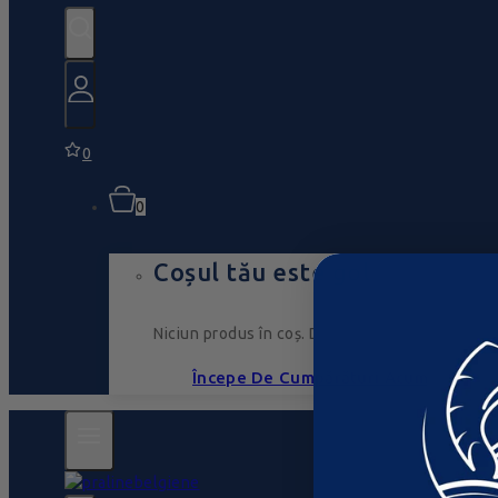
0
0
Coșul tău este gol
Niciun produs în coș. Du-te, umple-l cu ceva ce
Începe De Cumpărături Acum