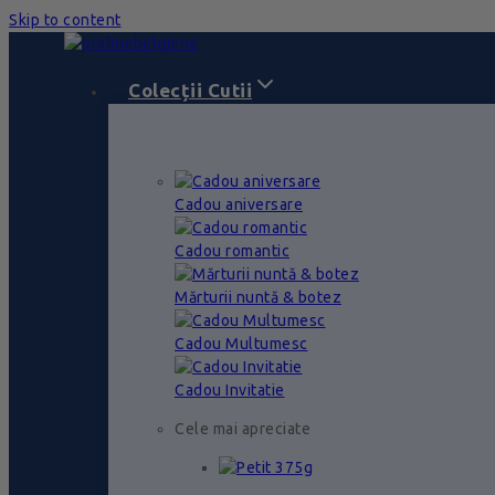
Skip to content
Colecții Cutii
Cadou aniversare
Cadou romantic
Mărturii nuntă & botez
Cadou Multumesc
Cadou Invitatie
Cele mai apreciate