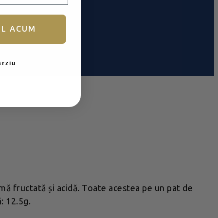
UL ACUM
ârziu
mă fructată și acidă. Toate acestea pe un pat de
: 12.5g.