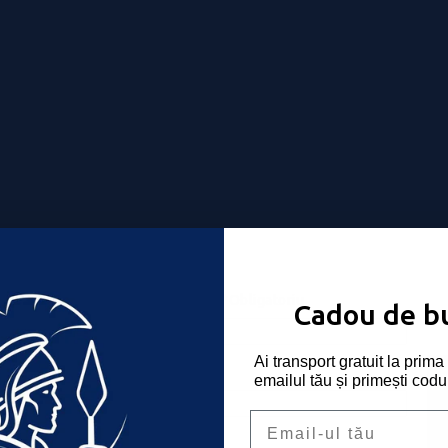
Nume utilizator sau email
*
Obligatoriu
-ți place!
Cadou de b
Ai transport gratuit la pri
Parolă
*
Obligatoriu
emailul tău și primești codu
Email
Ține-mă minte