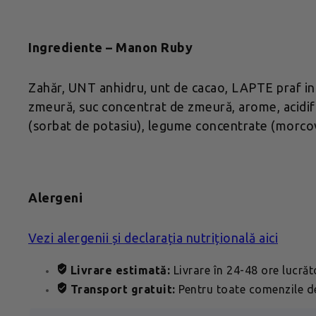
Ingrediente – Manon Ruby
Zahăr, UNT anhidru, unt de cacao, LAPTE praf in
zmeură, suc concentrat de zmeură, arome, acidifia
(sorbat de potasiu), legume concentrate (morcov,
Alergeni
Vezi alergenii și declarația nutrițională aici
Livrare estimată:
Livrare în 24-48 ore lucră
Transport gratuit:
Pentru toate comenzile de