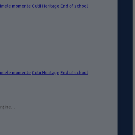
rimele momente
Cutii Heritage
End of school
rimele momente
Cutii Heritage
End of school
conține…