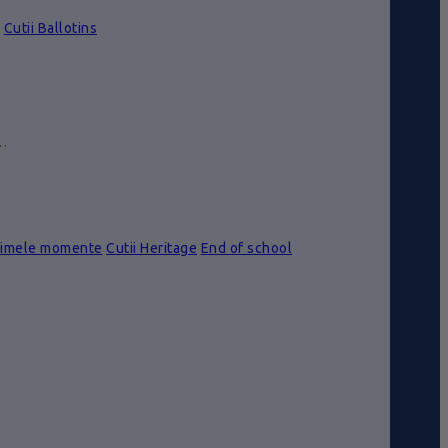
Cutii Ballotins
e…
rimele momente
Cutii Heritage
End of school