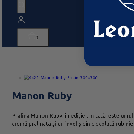
0
Manon Ruby
Pralina Manon Ruby, în ediție limitată, este ump
cremă pralinată și un înveliș din ciocolată rubini