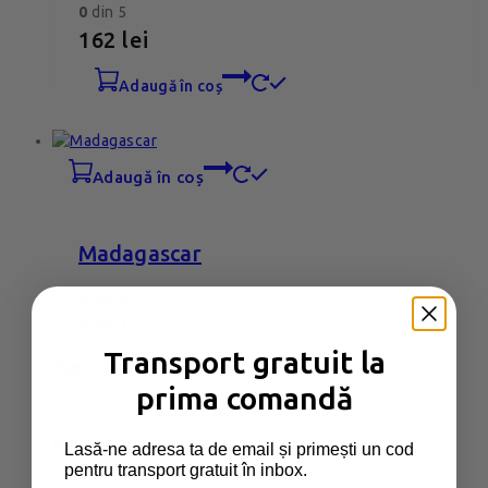
0
din 5
162
lei
adaugă în coș
adaugă în coș
Madagascar
0
din 5
179
lei
Transport gratuit la
Obligatoriu
Nume utilizator sau email
*
adaugă în coș
prima comandă
Obligatoriu
Parolă
*
Lasă-ne adresa ta de email și primești un cod
adaugă în coș
pentru transport gratuit în inbox.