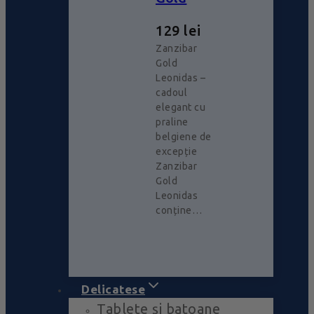
129
lei
Zanzibar
Gold
Leonidas –
cadoul
elegant cu
praline
belgiene de
excepție
Zanzibar
Gold
Leonidas
conține…
Delicatese
Tablete și batoane