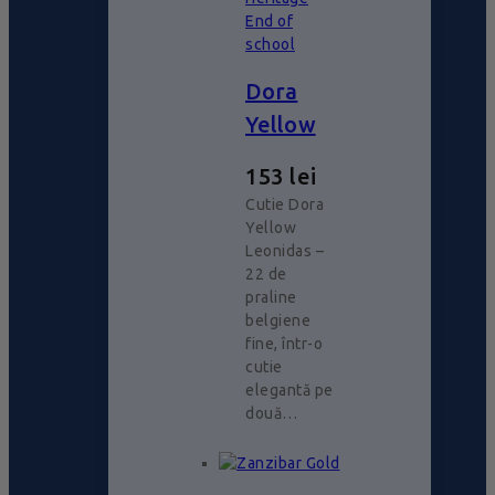
End of
school
Dora
Yellow
153
lei
Cutie Dora
Yellow
Leonidas –
22 de
praline
belgiene
fine, într-o
cutie
elegantă pe
două…