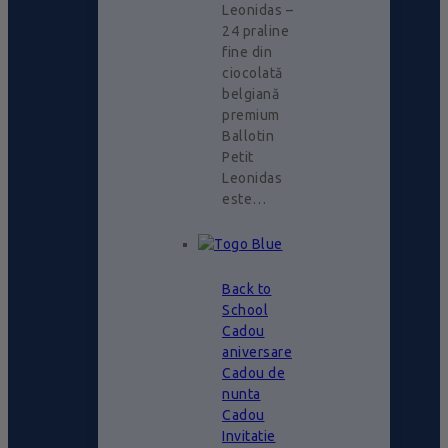
Leonidas –
24 praline
fine din
ciocolată
belgiană
premium
Ballotin
Petit
Leonidas
este…
Back to
School
Cadou
aniversare
Cadou de
nunta
Cadou
Invitatie