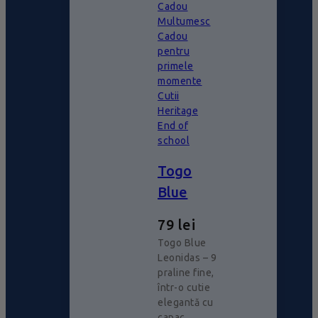
Cadou
Multumesc
Cadou
pentru
primele
momente
Cutii
Heritage
End of
school
Togo
Blue
79
lei
Togo Blue
Leonidas – 9
praline fine,
într-o cutie
elegantă cu
capac