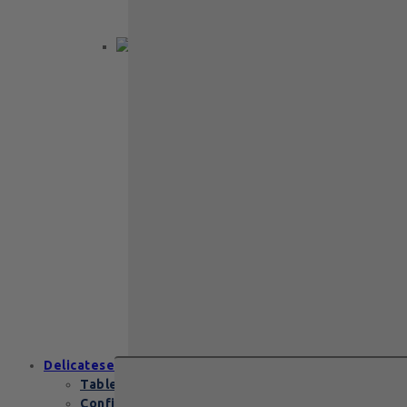
elegantă pe două…
Back to School
Cadou aniversare
Cadou de nunta
Cadou Invitatie
Cadou Multumesc
Cadou pentru
primele momente
Cutii Heritage
End of school
Zanzibar Gold
129
lei
Zanzibar Gold Leonidas – cadoul
elegant cu praline belgiene de
excepție Zanzibar Gold Leonidas
conține…
Delicatese
Tablete și batoane
Confiserie