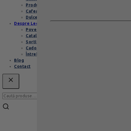
Produse copii
Cafea de specialitate
Dulceata si specialitati
Despre Leonidas
Povestea Leonidas
Cataloage produse
Sortimente praline
Cadouri corporate
Întrebări Frecvente
Blog
Contact
Caută
Caută
după: