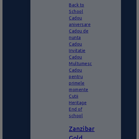
Back to
School
Cadou
aniversare
Cadou de
nunta
Cadou
Invitatie
Cadou
Multumesc
Cadou
pentru
primele
momente
Cutii
Heritage
End of
school
Zanzibar
Gold