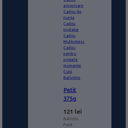
aniversare
Cadou de
nunta
Cadou
Invitatie
Cadou
Multumesc
Cadou
pentru
primele
momente
Cutii
Ballotins
Petit
375g
121
lei
Ballotin
Petit