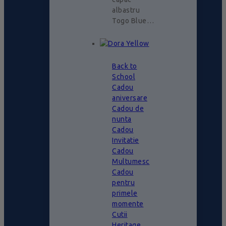
albastru
Togo Blue…
Back to
School
Cadou
aniversare
Cadou de
nunta
Cadou
Invitatie
Cadou
Multumesc
Cadou
pentru
primele
momente
Cutii
Heritage