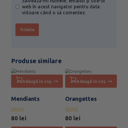
Salvează-mi numele, emailul și site-ul
web în acest navigator pentru data
viitoare când o să comentez.
Produse similare
adaugă în coș
adaugă în coș
Mendiants
Orangettes
0
0
80
lei
80
lei
din
din
5
5