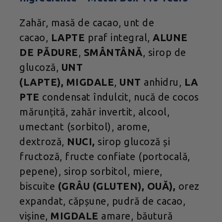
Zahăr, masă de cacao, unt de
cacao,
LAPTE
praf integral,
ALUNE
DE PĂDURE
,
SMÂNTÂNĂ
, sirop de
glucoză,
UNT
(LAPTE),
MIGDALE
,
UNT
anhidru,
LA
PTE
condensat îndulcit, nucă de cocos
mărunțită, zahăr invertit, alcool,
umectant (sorbitol), arome,
dextroză,
NUCI,
sirop glucoză și
fructoză, fructe confiate (portocală,
pepene), sirop sorbitol, miere,
biscuite
(GRÂU (GLUTEN), OUĂ),
orez
expandat, căpșune, pudră de cacao,
vișine,
MIGDALE
amare, băutură