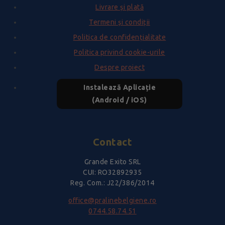
Livrare și plată
Termeni și condiții
Politica de confidențialitate
Politica privind cookie-urile
Despre proiect
Instalează Aplicație
(Android / iOS)
Contact
Grande Exito SRL
CUI: RO32892935
Reg. Com.: J22/386/2014
office@pralinebelgiene.ro
0744.58.74.51