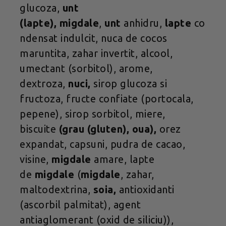
glucoza,
unt
(lapte),
migdale
,
unt
anhidru,
lapte
co
ndensat indulcit, nuca de cocos
maruntita, zahar invertit, alcool,
umectant (sorbitol), arome,
dextroza,
nuci,
sirop glucoza si
fructoza, fructe confiate (portocala,
pepene), sirop sorbitol, miere,
biscuite
(grau (gluten), oua),
orez
expandat, capsuni, pudra de cacao,
visine,
migdale
amare, lapte
de
migdale
(
migdale
, zahar,
maltodextrina,
soia,
antioxidanti
(ascorbil palmitat), agent
antiaglomerant (oxid de siliciu)),