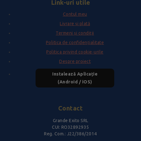
Link-uri utile
Contul meu
Livrare și plată
Termeni și condiții
Politica de confidențialitate
Politica privind cookie-urile
Despre proiect
Instalează Aplicație
(Android / iOS)
Contact
Grande Exito SRL
CUI: RO32892935
Reg. Com.: J22/386/2014