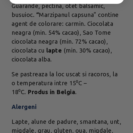
Guarande, pectina, otet balsamic,
busuioc.
“
Marzipanul capsuna” contine
agent de colorare: carmin. Ciocolata
neagra (min. 54% cacao), Sao Tome
ciocolata neagra (min. 72% cacao),
ciocolata cu
lapte
(min. 30% cacao),
ciocolata alba.
Se pastreaza la loc uscat si racoros, la
o temperatura intre 15⁰C –
18⁰C.
Produs in Belgia
.
Alergeni
Lapte, alune de padure, smantana, unt,
migdale, grau, gluten, oua, migdale,