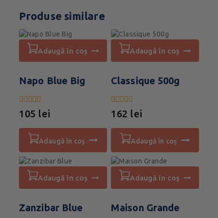
Produse similare
adaugă în coș
adaugă în coș
Napo Blue Big
Classique 500g
0
0
105
lei
162
lei
din
din
5
5
adaugă în coș
adaugă în coș
adaugă în coș
adaugă în coș
Zanzibar Blue
Maison Grande