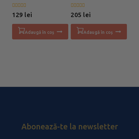
0
0
129
lei
205
lei
din
din
5
5
adaugă în coș
adaugă în coș
Abonează-te la newsletter