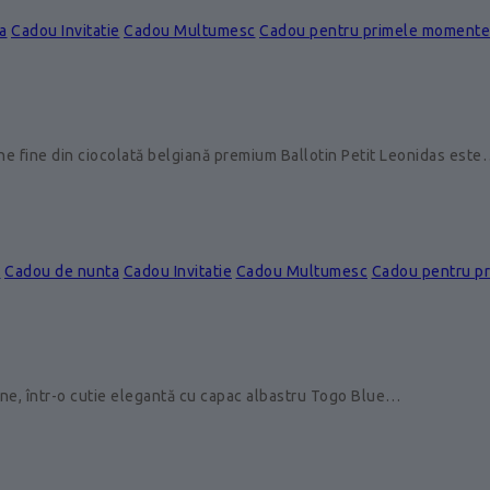
a
Cadou Invitatie
Cadou Multumesc
Cadou pentru primele momente
ine fine din ciocolată belgiană premium Ballotin Petit Leonidas est
e
Cadou de nunta
Cadou Invitatie
Cadou Multumesc
Cadou pentru p
ine, într-o cutie elegantă cu capac albastru Togo Blue…