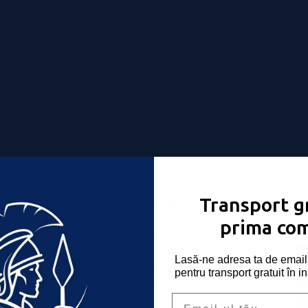
Transport gr
Nume utilizator sau email
*
Obligatoriu
-ți place!
prima co
Parolă
*
Obligatoriu
Lasă-ne adresa ta de email 
pentru transport gratuit în i
Email
Ține-mă minte