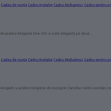
e
Cadou de nunta
Cadou Invitatie
Cadou Multumesc
Cadou pentru p
de praline belgiene fine, într-o cutie elegantă pe două…
e
Cadou de nunta
Cadou Invitatie
Cadou Multumesc
Cadou pentru p
 elegant cu praline belgiene de excepție Zanzibar Gold Leonidas 