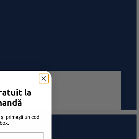
atuit la
mandă
și primești un cod
nbox.