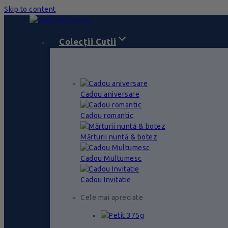
Skip to content
Colecții Cutii
Cadou aniversare
Cadou romantic
Mărturii nuntă & botez
Cadou Multumesc
Cadou Invitatie
Cele mai apreciate