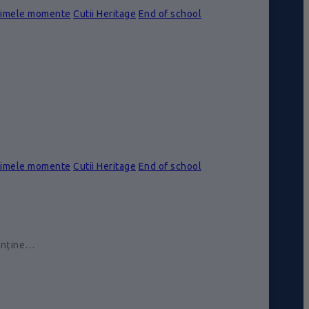
rimele momente
Cutii Heritage
End of school
rimele momente
Cutii Heritage
End of school
conține…