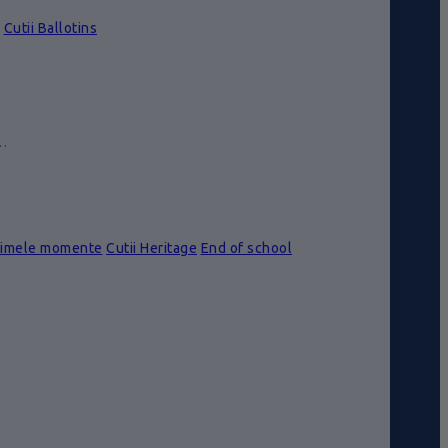
Cutii Ballotins
e…
rimele momente
Cutii Heritage
End of school