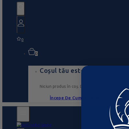
0
0
Coșul tău este gol
Niciun produs în coș. Du-te, umple-l cu ceva ce
Începe De Cumpărături Acum