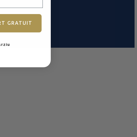
RT GRATUIT
ârziu