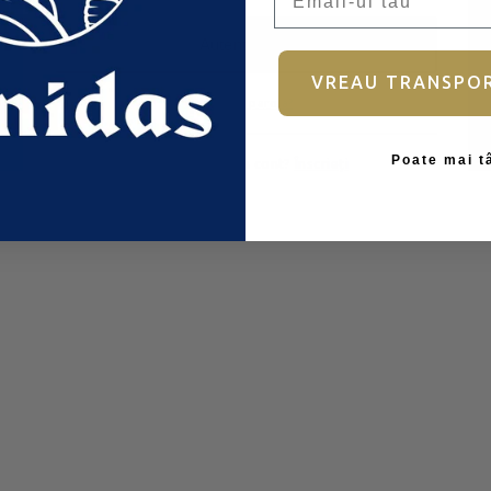
Autentificare
VREAU TRANSPO
Ai uitat parola?
Poate mai t
Nu aveți încă un cont?
Înscrieți