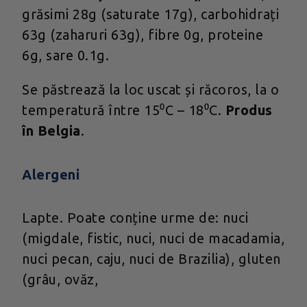
grăsimi 28g (saturate 17g), carbohidrați
63g (zaharuri 63g), fibre 0g, proteine
6g, sare 0.1g.
Se păstrează la loc uscat și răcoros, la o
temperatură între 15⁰C – 18⁰C.
Produs
în Belgia
.
Alergeni
Lapte. Poate conține urme de: nuci
(migdale, fistic, nuci, nuci de macadamia,
nuci pecan, caju, nuci de Brazilia), gluten
(grâu, ovăz,