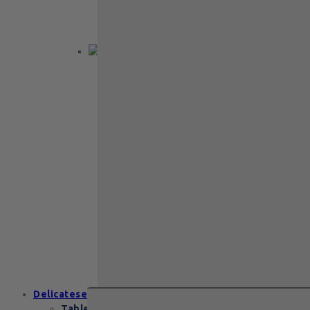
praline belgiene fine, într-o cutie
elegantă pe două…
Back to School
Cadou aniversare
Cadou de nunta
Cadou Invitatie
Cadou Multumesc
Cadou pentru
primele momente
Cutii Heritage
End of school
Zanzibar Gold
129
lei
Zanzibar Gold Leonidas – cadoul
elegant cu praline belgiene de
excepție Zanzibar Gold Leonidas
conține…
Delicatese
Tablete și batoane