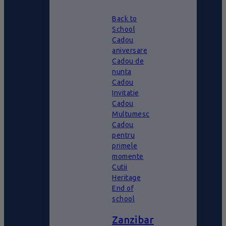
Back to
School
Cadou
aniversare
Cadou de
nunta
Cadou
Invitatie
Cadou
Multumesc
Cadou
pentru
primele
momente
Cutii
Heritage
End of
school
Zanzibar