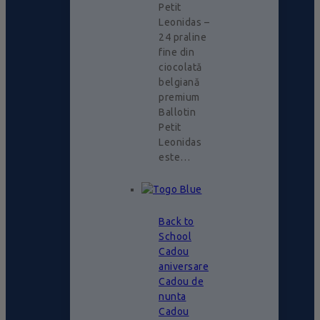
Petit
Leonidas –
24 praline
fine din
ciocolată
belgiană
premium
Ballotin
Petit
Leonidas
este…
Back to
School
Cadou
aniversare
Cadou de
nunta
Cadou