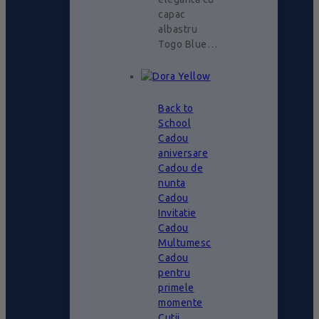
capac
albastru
Togo Blue…
Back to
School
Cadou
aniversare
Cadou de
nunta
Cadou
Invitatie
Cadou
Multumesc
Cadou
pentru
primele
momente
Cutii