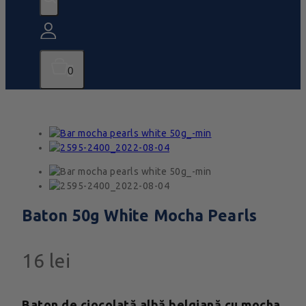
0
Baton 50g White Mocha Pearls
16
lei
Baton de ciocolată albă belgiană cu mocha