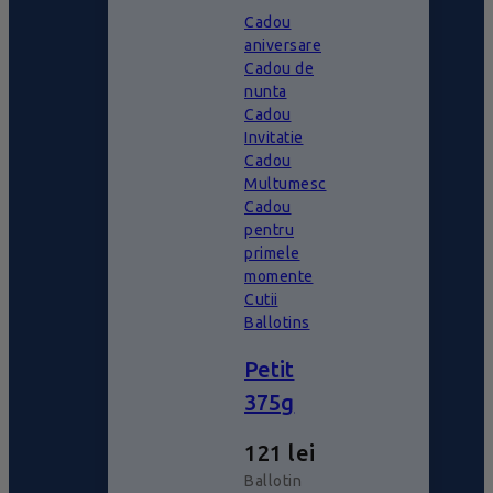
Cadou
aniversare
Cadou de
nunta
Cadou
Invitatie
Cadou
Multumesc
Cadou
pentru
primele
momente
Cutii
Ballotins
Petit
375g
121
lei
Ballotin