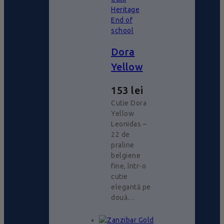
Heritage
End of
school
Dora
Yellow
153
lei
Cutie Dora
Yellow
Leonidas –
22 de
praline
belgiene
fine, într-o
cutie
elegantă pe
două…