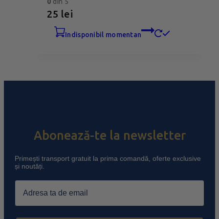
0
din 5
25
lei
indisponibil momentan
Abonează-te la newsletter
Primești transport gratuit la prima comandă, oferte exclusive
și noutăți.
Email