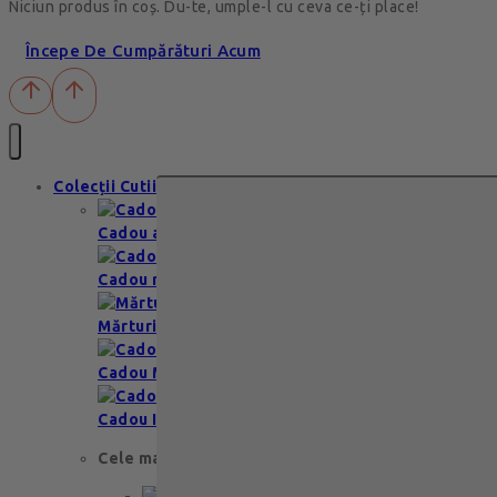
Niciun produs în coș. Du-te, umple-l cu ceva ce-ți place!
Începe De Cumpărături Acum
Colecții Cutii
Cadou aniversare
Cadou romantic
Mărturii nuntă & botez
Cadou Multumesc
Cadou Invitatie
Cele mai apreciate