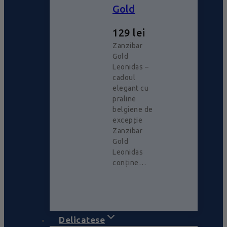
Gold
129
lei
Zanzibar
Gold
Leonidas –
cadoul
elegant cu
praline
belgiene de
excepție
Zanzibar
Gold
Leonidas
conține…
Delicatese