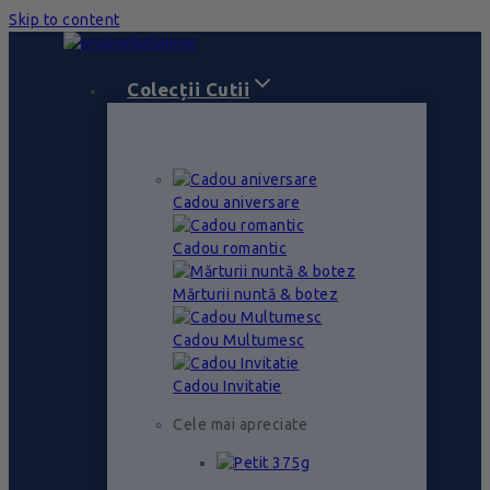
Skip to content
Colecții Cutii
Cadou aniversare
Cadou romantic
Mărturii nuntă & botez
Cadou Multumesc
Cadou Invitatie
Cele mai apreciate