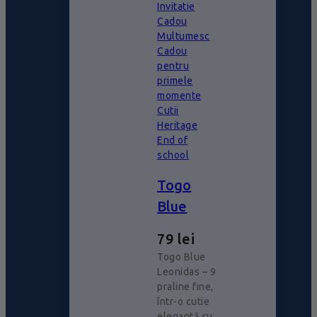
Invitatie
Cadou
Multumesc
Cadou
pentru
primele
momente
Cutii
Heritage
End of
school
Togo
Blue
79
lei
Togo Blue
Leonidas – 9
praline fine,
într-o cutie
elegantă cu