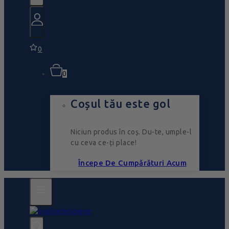
0
0
Coșul tău este gol
Niciun produs în coș. Du-te, umple-l
cu ceva ce-ți place!
Începe De Cumpărături Acum