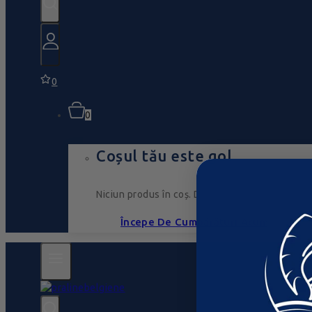
0
0
Coșul tău este gol
Niciun produs în coș. Du-te, umple-l cu ceva ce
Începe De Cumpărături Acum