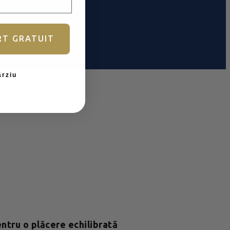
RT GRATUIT
ârziu
ntru o plăcere echilibrată