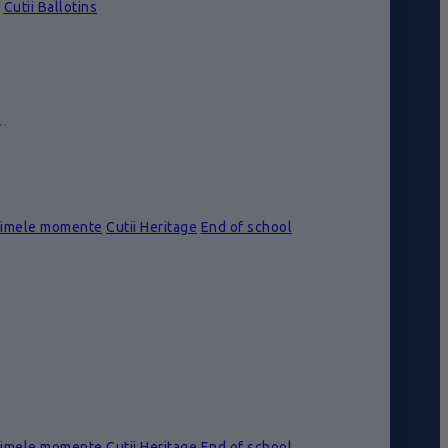
Cutii Ballotins
e…
rimele momente
Cutii Heritage
End of school
rimele momente
Cutii Heritage
End of school