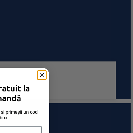
atuit la
mandă
și primești un cod
nbox.