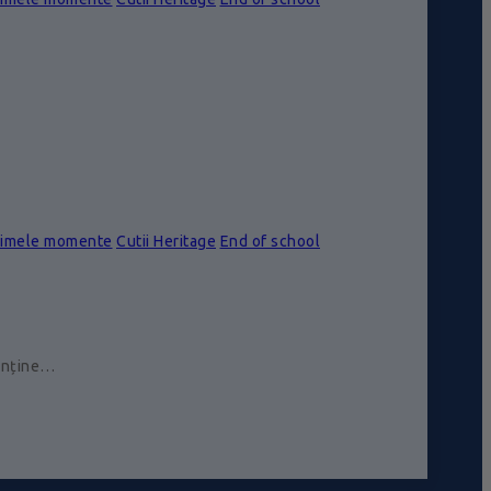
rimele momente
Cutii Heritage
End of school
conține…