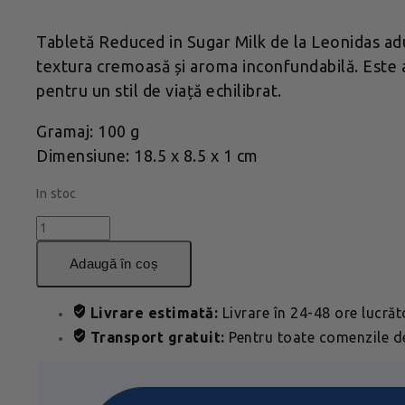
Tabletă Reduced in Sugar Milk de la Leonidas aduc
textura cremoasă și aroma inconfundabilă. Este al
pentru un stil de viață echilibrat.
Gramaj: 100 g
Dimensiune: 18.5 x 8.5 x 1 cm
In stoc
Cantitate
Tableta
Sugar-
adaugă în coș
Reduced
Milk
Livrare estimată:
Livrare în 24-48 ore lucră
100g
Transport gratuit:
Pentru toate comenzile de