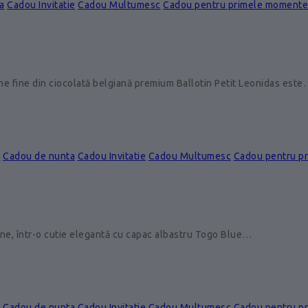
a
Cadou Invitatie
Cadou Multumesc
Cadou pentru primele momente
ine fine din ciocolată belgiană premium Ballotin Petit Leonidas est
e
Cadou de nunta
Cadou Invitatie
Cadou Multumesc
Cadou pentru p
ine, într-o cutie elegantă cu capac albastru Togo Blue…
e
Cadou de nunta
Cadou Invitatie
Cadou Multumesc
Cadou pentru p