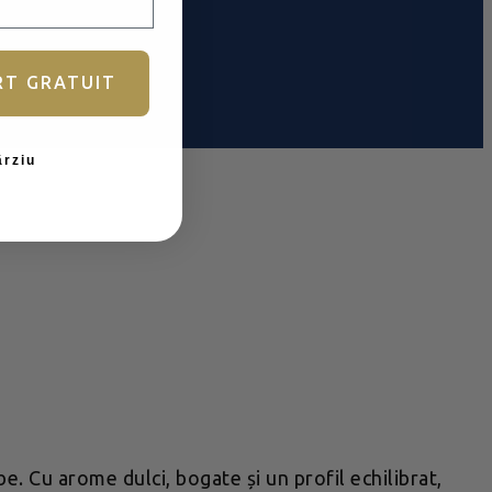
RT GRATUIT
ârziu
. Cu arome dulci, bogate și un profil echilibrat,