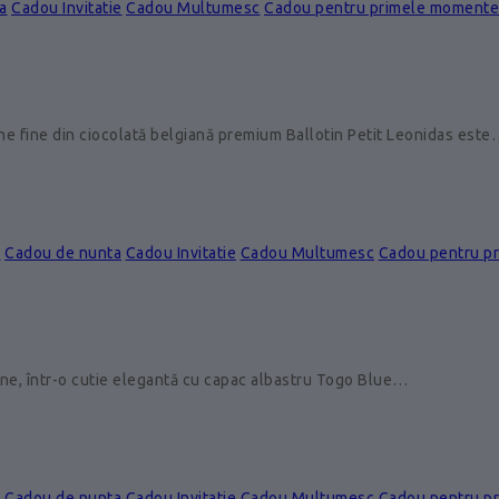
a
Cadou Invitatie
Cadou Multumesc
Cadou pentru primele momente
ine fine din ciocolată belgiană premium Ballotin Petit Leonidas est
e
Cadou de nunta
Cadou Invitatie
Cadou Multumesc
Cadou pentru p
ine, într-o cutie elegantă cu capac albastru Togo Blue…
e
Cadou de nunta
Cadou Invitatie
Cadou Multumesc
Cadou pentru p