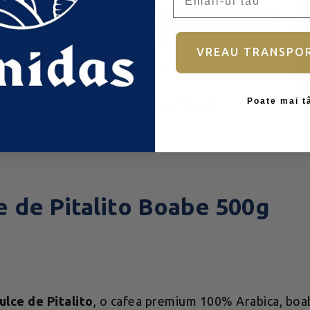
Autentificare
VREAU TRANSPO
Ai uitat parola?
Poate mai t
Nu aveți încă un cont?
Înscrieți
 de Pitalito Boabe 500g
lce de Pitalito
, o cafea premium 100% Arabica, boabe