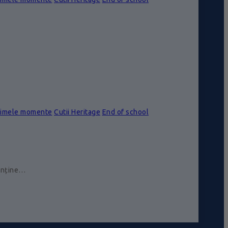
rimele momente
Cutii Heritage
End of school
conține…