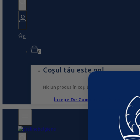
0
0
Coșul tău este gol
Niciun produs în coș. Du-te, umple-l cu ceva ce
Începe De Cumpărături Acum