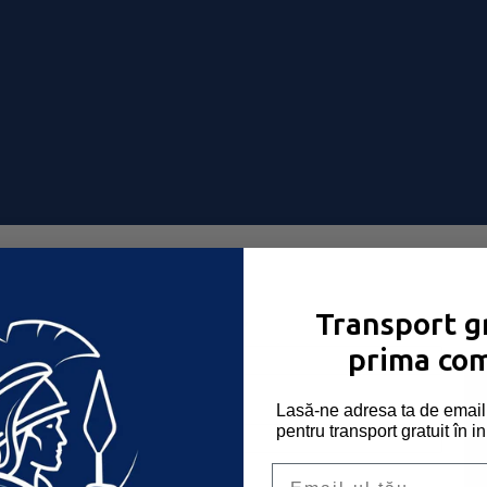
-ți place!
Transport gr
Obligatoriu
Nume utilizator sau email
*
prima co
Obligatoriu
Parolă
*
Lasă-ne adresa ta de email 
pentru transport gratuit în i
Email
Ține-mă minte