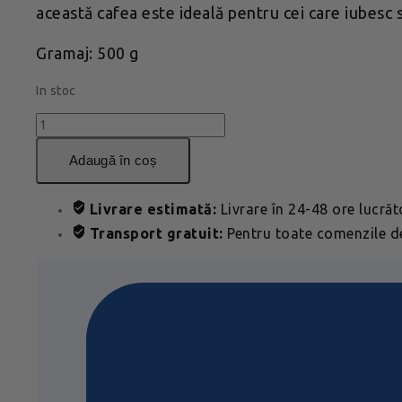
această cafea este ideală pentru cei care iubesc 
Gramaj: 500 g
In stoc
Cantitate
Cafea
Papa
adaugă în coș
Jacques
Dulce
Livrare estimată:
Livrare în 24-48 ore lucră
de
Transport gratuit:
Pentru toate comenzile de
Pitalito
Boabe
500g