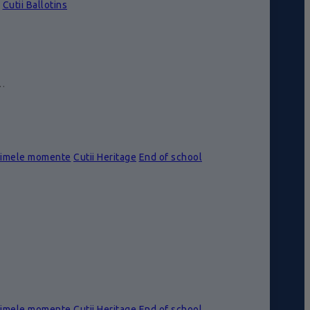
Cutii Ballotins
e…
rimele momente
Cutii Heritage
End of school
rimele momente
Cutii Heritage
End of school