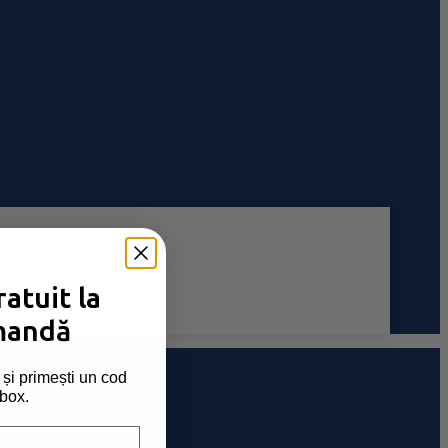
atuit la
mandă
și primești un cod
nbox.