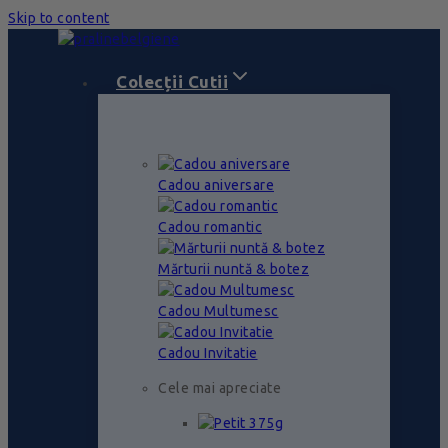
Skip to content
Colecții Cutii
Cadou aniversare
Cadou romantic
Mărturii nuntă & botez
Cadou Multumesc
Cadou Invitatie
Cele mai apreciate