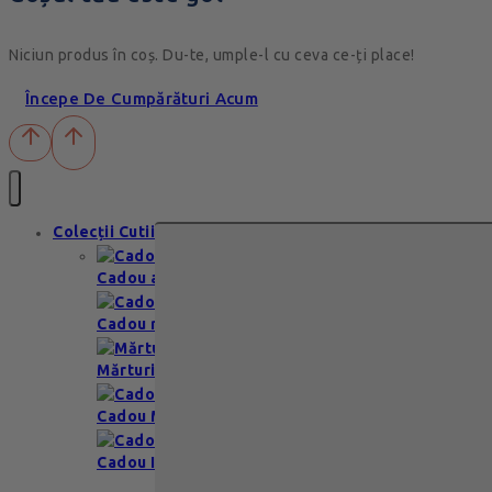
Niciun produs în coș. Du-te, umple-l cu ceva ce-ți place!
Începe De Cumpărături Acum
Colecții Cutii
Cadou aniversare
Cadou romantic
Mărturii nuntă & botez
Cadou Multumesc
Cadou Invitatie