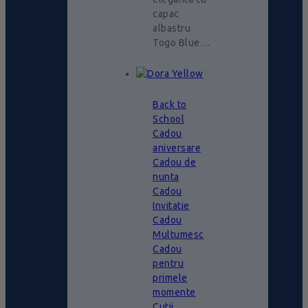
capac
albastru
Togo Blue…
Back to
School
Cadou
aniversare
Cadou de
nunta
Cadou
Invitatie
Cadou
Multumesc
Cadou
pentru
primele
momente
Cutii