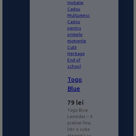
Invitatie
Cadou
Multumesc
Cadou
pentru
primele
momente
Cutii
Heritage
End of
school
Togo
Blue
79
lei
Togo Blue
Leonidas – 9
praline fine,
într-o cutie
elegantă cu