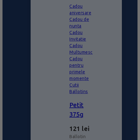
Cadou
aniversare
Cadou de
nunta
Cadou
Invitatie
Cadou
Multumesc
Cadou
pentru
primele
momente
Cutii
Ballotins
Petit
375g
121
lei
Ballotin