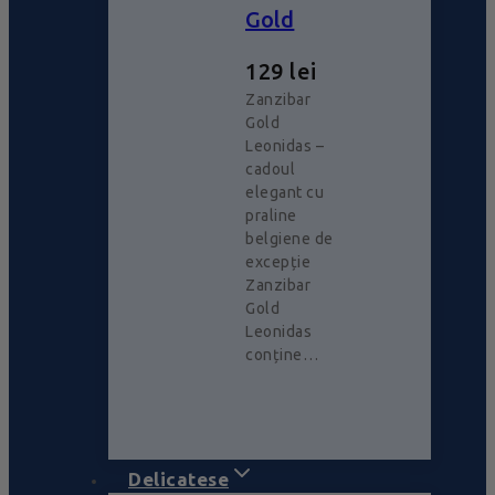
Gold
129
lei
Zanzibar
Gold
Leonidas –
cadoul
elegant cu
praline
belgiene de
excepție
Zanzibar
Gold
Leonidas
conține…
Delicatese