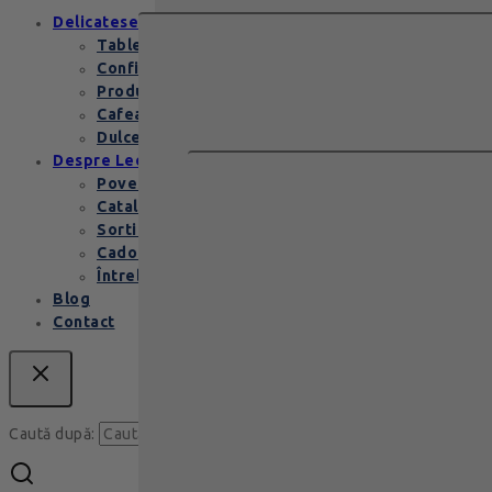
Delicatese
Tablete și batoane
Confiserie
Produse copii
Cafea de specialitate
Dulceata si specialitati
Despre Leonidas
Povestea Leonidas
Cataloage produse
Sortimente praline
Cadouri corporate
Întrebări Frecvente
Blog
Contact
Caută
Caută după: