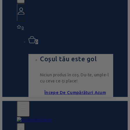
0
0
Coșul tău este gol
Niciun produs în coș. Du-te, umple-l
cu ceva ce-ți place!
Începe De Cumpărături Acum