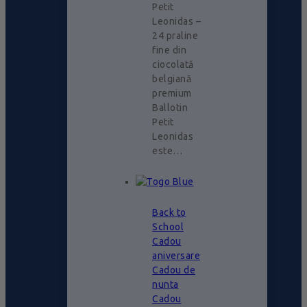
Petit
Leonidas –
24 praline
fine din
ciocolată
belgiană
premium
Ballotin
Petit
Leonidas
este…
Back to
School
Cadou
aniversare
Cadou de
nunta
Cadou