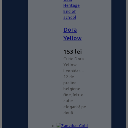
Heritage
End of
school
Dora
Yellow
153
lei
Cutie Dora
Yellow
Leonidas –
22 de
praline
belgiene
fine, într-o
cutie
elegantă pe
două…