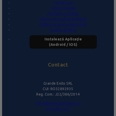
Contul meu
Livrare și plată
Termeni și condiții
Politica de confidențialitate
Politica privind cookie-urile
Despre proiect
Instalează Aplicație
(Android / iOS)
Contact
Grande Exito SRL
CUI: RO32892935
Reg. Com.: J22/386/2014
office@pralinebelgiene.ro
0744.58.74.51