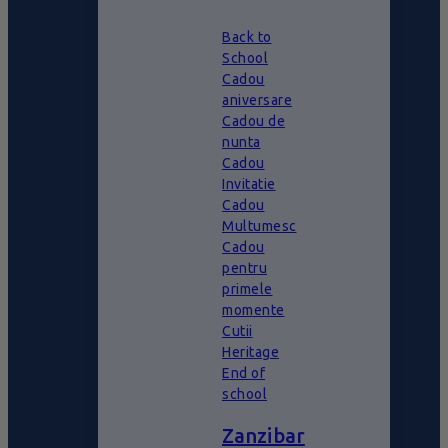
Back to
School
Cadou
aniversare
Cadou de
nunta
Cadou
Invitatie
Cadou
Multumesc
Cadou
pentru
primele
momente
Cutii
Heritage
End of
school
Zanzibar