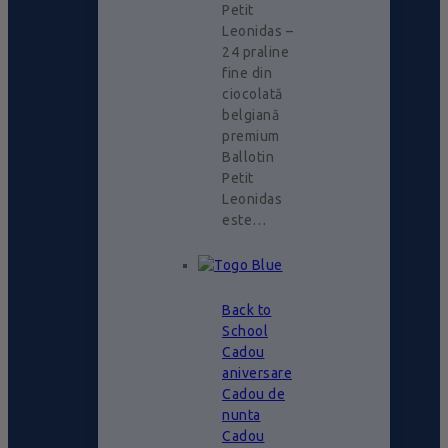
Petit
Leonidas –
24 praline
fine din
ciocolată
belgiană
premium
Ballotin
Petit
Leonidas
este…
Back to
School
Cadou
aniversare
Cadou de
nunta
Cadou