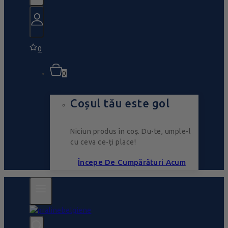
0
0
Coșul tău este gol
Niciun produs în coș. Du-te, umple-l
cu ceva ce-ți place!
Începe De Cumpărături Acum