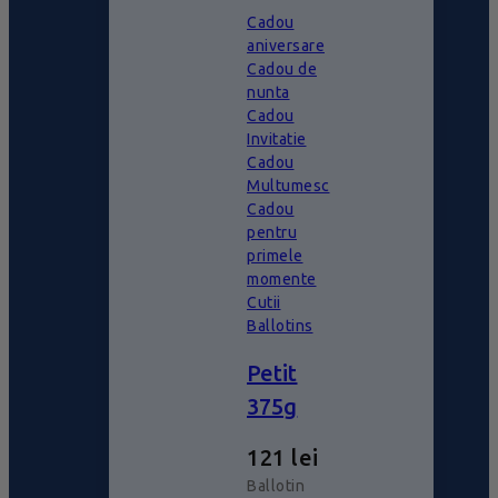
Cadou
aniversare
Cadou de
nunta
Cadou
Invitatie
Cadou
Multumesc
Cadou
pentru
primele
momente
Cutii
Ballotins
Petit
375g
121
lei
Ballotin