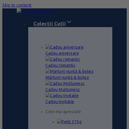
Skip to content
Colecții Cutii
Cadou aniversare
Cadou romantic
Mărturii nuntă & botez
Cadou Multumesc
Cadou Invitatie
Cele mai apreciate