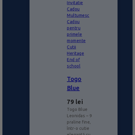
Invitatie
Cadou
Multumesc
Cadou
pentru
primele
momente
Cutii
Heritage
End of
school
Togo
Blue
79
lei
Togo Blue
Leonidas – 9
praline fine,
într-o cutie
elegantă cu