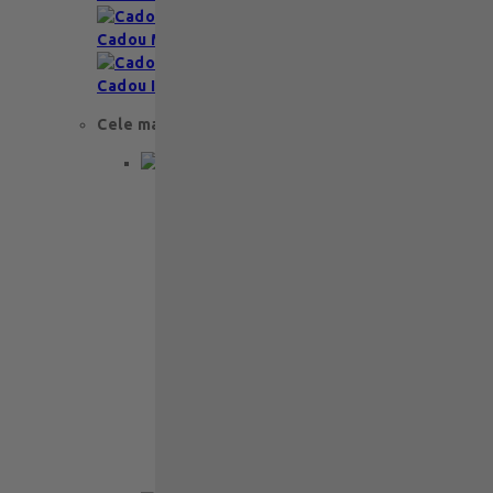
Cadou Multumesc
Cadou Invitatie
Cele mai apreciate
Cadou aniversare
Cadou de nunta
Cadou Invitatie
Cadou Multumesc
Cadou pentru primele momente
Cutii Ballotins
Petit 375g
121
lei
Ballotin Petit Leonidas – 24 praline
fine din ciocolată belgiană premium
Ballotin Petit Leonidas este…