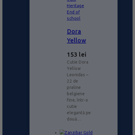
Heritage
End of
school
Dora
Yellow
153
lei
Cutie Dora
Yellow
Leonidas –
22 de
praline
belgiene
fine, într-o
cutie
elegantă pe
două…