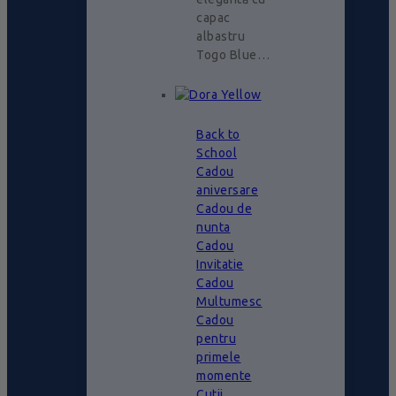
capac
albastru
Togo Blue…
Back to
School
Cadou
aniversare
Cadou de
nunta
Cadou
Invitatie
Cadou
Multumesc
Cadou
pentru
primele
momente
Cutii