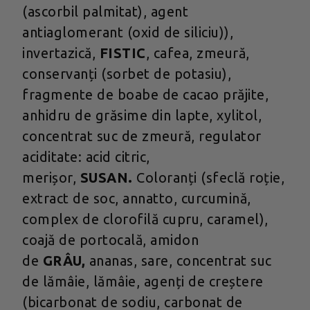
(ascorbil palmitat), agent
antiaglomerant (oxid de siliciu)),
invertazică,
FISTIC
, cafea, zmeură,
conservanți (sorbet de potasiu),
fragmente de boabe de cacao prăjite,
anhidru de grăsime din lapte, xylitol,
concentrat suc de zmeură, regulator
aciditate: acid citric,
merișor,
SUSAN.
Coloranți (sfeclă roție,
extract de soc, annatto, curcumină,
complex de clorofilă cupru, caramel),
coajă de portocală, amidon
de
GRÂU,
ananas, sare, concentrat suc
de lămâie, lămâie, agenți de creștere
(bicarbonat de sodiu, carbonat de