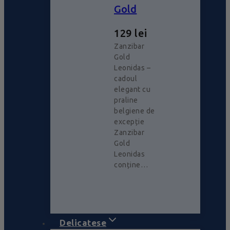
Gold
129
lei
Zanzibar
Gold
Leonidas –
cadoul
elegant cu
praline
belgiene de
excepție
Zanzibar
Gold
Leonidas
conține…
Delicatese