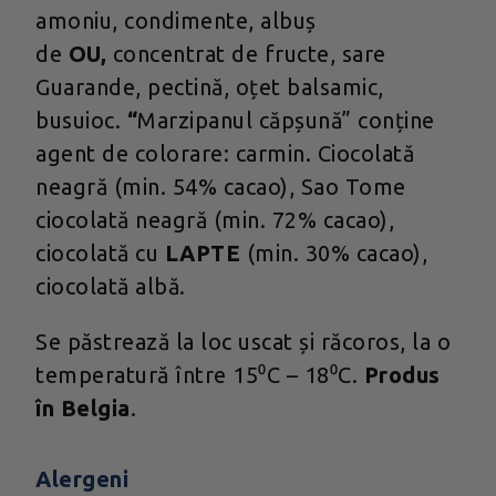
amoniu, condimente, albuș
de
OU,
concentrat de fructe, sare
Guarande, pectină, oțet balsamic,
busuioc.
“
Marzipanul căpșună” conține
agent de colorare: carmin. Ciocolată
neagră (min. 54% cacao), Sao Tome
ciocolată neagră (min. 72% cacao),
ciocolată cu
LAPTE
(min. 30% cacao),
ciocolată albă.
Se păstrează la loc uscat și răcoros, la o
temperatură între 15⁰C – 18⁰C.
Produs
în Belgia
.
Alergeni