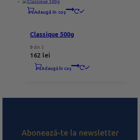
adaugă în coș
Classique 500g
0
din 5
162
lei
adaugă în coș
Abonează-te la newsletter