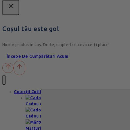
Coșul tău este gol
Niciun produs în coș. Du-te, umple-l cu ceva ce-ți place!
Începe De Cumpărături Acum
Colecții Cutii
Cadou aniversare
Cadou romantic
Mărturii nuntă & botez