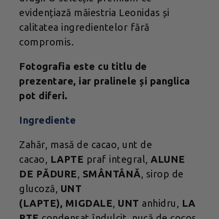
evidențiază măiestria Leonidas și
calitatea ingredientelor fără
compromis.
Fotografia este cu titlu de
prezentare, iar pralinele și panglica
pot diferi.
Ingrediente
Zahăr, masă de cacao, unt de
cacao,
LAPTE
praf integral,
ALUNE
DE PĂDURE
,
SMÂNTÂNĂ
, sirop de
glucoză,
UNT
(LAPTE),
MIGDALE
,
UNT
anhidru,
LA
PTE
condensat îndulcit, nucă de cocos