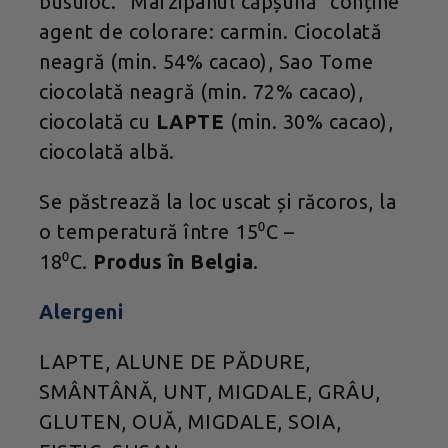
busuioc.
“
Marzipanul căpșună” conține
agent de colorare: carmin. Ciocolată
neagră (min. 54% cacao), Sao Tome
ciocolată neagră (min. 72% cacao),
ciocolată cu
LAPTE
(min. 30% cacao),
ciocolată albă.
Se păstrează la loc uscat și răcoros, la
o temperatură între 15⁰C –
18⁰C.
Produs în Belgia
.
Alergeni
LAPTE, ALUNE DE PĂDURE,
SMÂNTÂNĂ, UNT, MIGDALE, GRÂU,
GLUTEN, OUĂ, MIGDALE, SOIA,