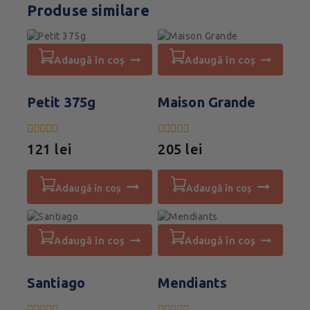
Produse similare
adaugă în coș
adaugă în coș
Petit 375g
Maison Grande
0
0
121
lei
205
lei
din
din
5
5
adaugă în coș
adaugă în coș
adaugă în coș
adaugă în coș
Santiago
Mendiants