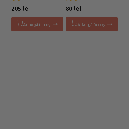
0
0
205
lei
80
lei
din
din
5
5
adaugă în coș
adaugă în coș