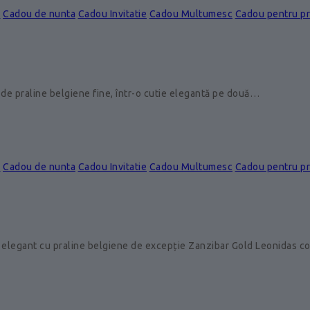
e
Cadou de nunta
Cadou Invitatie
Cadou Multumesc
Cadou pentru p
de praline belgiene fine, într-o cutie elegantă pe două…
e
Cadou de nunta
Cadou Invitatie
Cadou Multumesc
Cadou pentru p
 elegant cu praline belgiene de excepție Zanzibar Gold Leonidas 