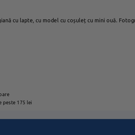
iană cu lapte, cu model cu coșuleț cu mini ouă. Fotogr
toare
 peste 175 lei