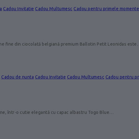
a
Cadou Invitatie
Cadou Multumesc
Cadou pentru primele momente
ine fine din ciocolată belgiană premium Ballotin Petit Leonidas est
e
Cadou de nunta
Cadou Invitatie
Cadou Multumesc
Cadou pentru p
ine, într-o cutie elegantă cu capac albastru Togo Blue…