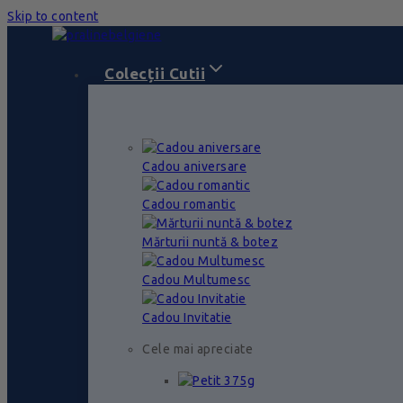
Skip to content
Colecții Cutii
Cadou aniversare
Cadou romantic
Mărturii nuntă & botez
Cadou Multumesc
Cadou Invitatie
Cele mai apreciate