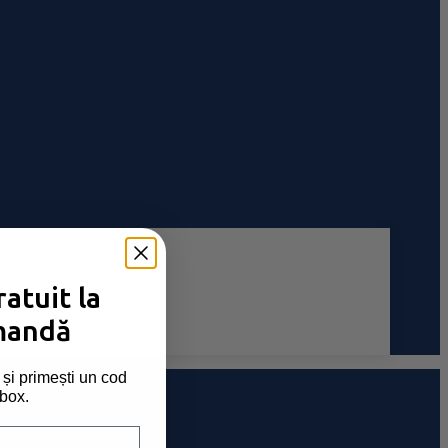
atuit la
mandă
și primești un cod
nbox.