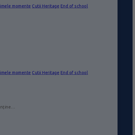
rimele momente
Cutii Heritage
End of school
rimele momente
Cutii Heritage
End of school
conține…