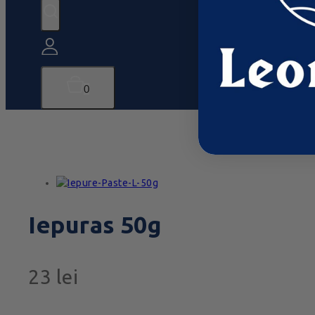
0
Iepuras 50g
23
lei