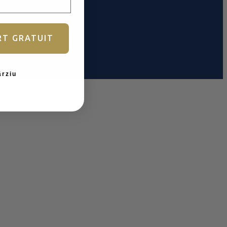
RT GRATUIT
ârziu