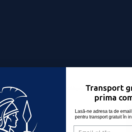
Transport gr
Nume utilizator sau email
*
Obligatoriu
-ți place!
prima co
Parolă
*
Obligatoriu
Lasă-ne adresa ta de email 
pentru transport gratuit în i
Email
Ține-mă minte