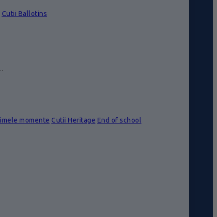
Cutii Ballotins
e…
rimele momente
Cutii Heritage
End of school