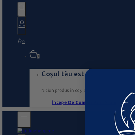
0
0
Coșul tău este gol
Niciun produs în coș. Du-te, umple-l cu ceva ce
Începe De Cumpărături Acum