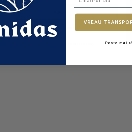
Autentificare
VREAU TRANSPO
Ai uitat parola?
Poate mai t
Nu aveți încă un cont?
Înscrieți