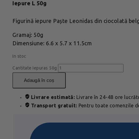
Iepure L 50g
Figurină iepure Paște Leonidas din ciocolată belg
Gramaj: 50g
Dimensiune: 6.6 x 5.7 x 11.5cm
In stoc
Cantitate Iepuras 50g
adaugă în coș
Livrare estimată:
Livrare în 24-48 ore lucră
Transport gratuit:
Pentru toate comenzile de