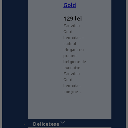
Gold
129
lei
Zanzibar
Gold
Leonidas –
cadoul
elegant cu
praline
belgiene de
excepție
Zanzibar
Gold
Leonidas
conține…
Delicatese