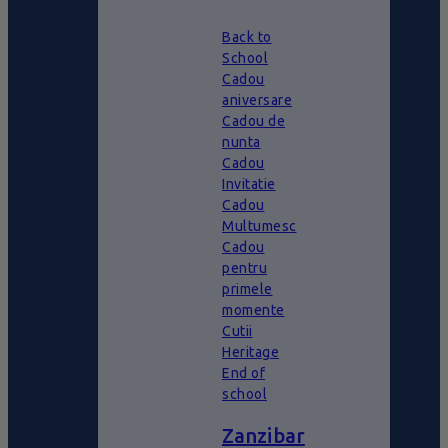
Back to
School
Cadou
aniversare
Cadou de
nunta
Cadou
Invitatie
Cadou
Multumesc
Cadou
pentru
primele
momente
Cutii
Heritage
End of
school
Zanzibar