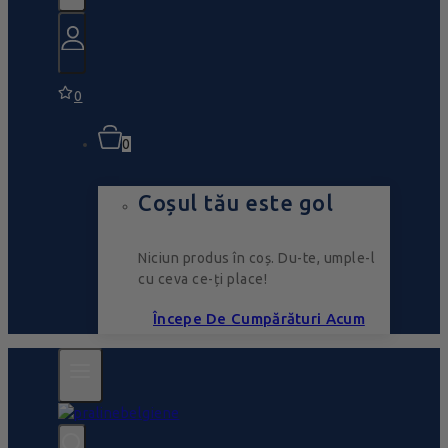
0
0
Coșul tău este gol
Niciun produs în coș. Du-te, umple-l
cu ceva ce-ți place!
Începe De Cumpărături Acum