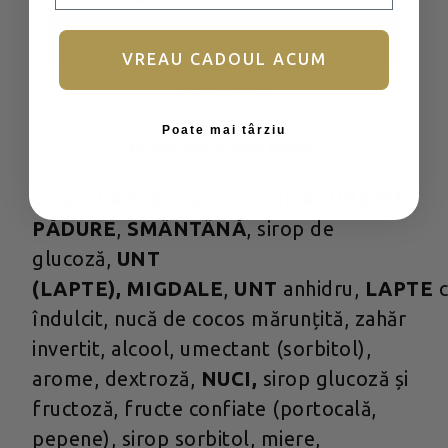
iar compoziția globulețelor poate
varia.
Autentificare
VREAU CADOUL ACUM
Ai uitat parola?
Ingrediente
Poate mai târziu
Nu aveți încă un cont?
Înscrieți
Zahăr, masă de cacao, unt de
cacao,
LAPTE
praf integral,
ALUNE DE
PĂDURE
,
SMÂNTÂNĂ
, sirop de
glucoză,
UNT
(LAPTE),
MIGDALE
,
UNT
anhidru,
LAPTE
îndulcit, nucă de cocos mărunțită, zahăr
invertit, alcool, umectant (sorbitol),
arome, dextroză,
NUCI,
sirop glucoză și
fructoză, fructe confiate (portocală,
pepene), sirop sorbitol, miere,