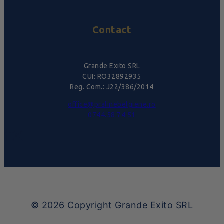
Contact
Grande Exito SRL
CUI: RO32892935
Reg. Com.: J22/386/2014
office@pralinebelgiene.ro
0744.58.74.51
© 2026
Copyright Grande Exito SRL