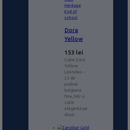
Heritage
End of
school
Dora
Yellow
153
lei
Cutie Dora
Yellow
Leonidas –
22 de
praline
belgiene
fine, într-o
cutie
elegantă pe
două…