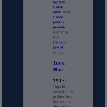
Invitatie
Cadou
Multumesc
Cadou
pentru
primele
momente
Cutii
Heritage
End of
school
Togo
Blue
79
lei
Togo Blue
Leonidas – 9
praline fine,
într-o cutie
elegantă cu