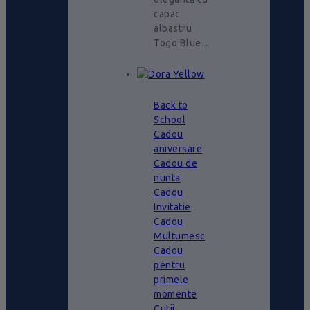
capac
albastru
Togo Blue…
Back to
School
Cadou
aniversare
Cadou de
nunta
Cadou
Invitatie
Cadou
Multumesc
Cadou
pentru
primele
momente
Cutii