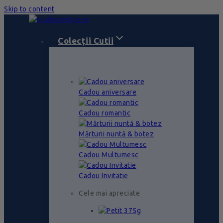
Skip to content
Colecții Cutii
Cadou aniversare
Cadou romantic
Mărturii nuntă & botez
Cadou Multumesc
Cadou Invitatie
Cele mai apreciate