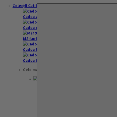
Colecții Cutii
Cadou aniversare
Cadou romantic
Mărturii nuntă & botez
Cadou Multumesc
Cadou Invitatie
Cele mai apreciate
Cadou aniversare
Cadou de nunta
Cadou Invitatie
Cadou Multumesc
Cadou pentru primele momente
Cutii Ballotins