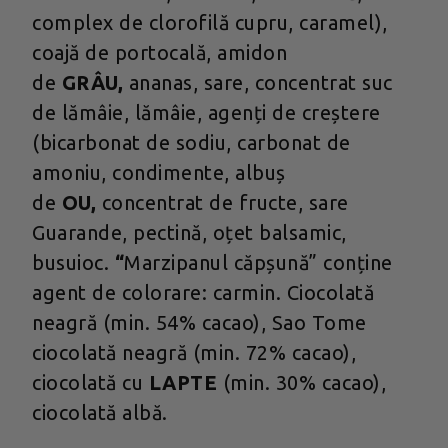
complex de clorofilă cupru, caramel),
coajă de portocală, amidon
de
GRÂU,
ananas, sare, concentrat suc
de lămâie, lămâie, agenți de creștere
(bicarbonat de sodiu, carbonat de
amoniu, condimente, albuș
de
OU,
concentrat de fructe, sare
Guarande, pectină, oțet balsamic,
busuioc.
“
Marzipanul căpșună” conține
agent de colorare: carmin. Ciocolată
neagră (min. 54% cacao), Sao Tome
ciocolată neagră (min. 72% cacao),
ciocolată cu
LAPTE
(min. 30% cacao),
ciocolată albă.