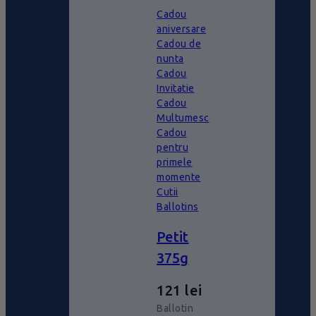
Cadou
aniversare
Cadou de
nunta
Cadou
Invitatie
Cadou
Multumesc
Cadou
pentru
primele
momente
Cutii
Ballotins
Petit
375g
121
lei
Ballotin