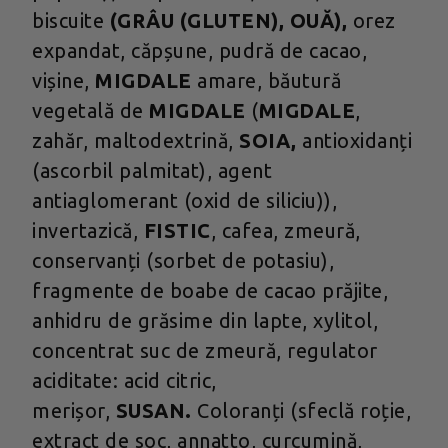
biscuite
(GRÂU (GLUTEN), OUĂ),
orez
expandat, căpșune, pudră de cacao,
vișine,
MIGDALE
amare, băutură
vegetală de
MIGDALE
(
MIGDALE
,
zahăr, maltodextrină,
SOIA,
antioxidanți
(ascorbil palmitat), agent
antiaglomerant (oxid de siliciu)),
invertazică,
FISTIC
, cafea, zmeură,
conservanți (sorbet de potasiu),
fragmente de boabe de cacao prăjite,
anhidru de grăsime din lapte, xylitol,
concentrat suc de zmeură, regulator
aciditate: acid citric,
merișor,
SUSAN.
Coloranți (sfeclă roție,
extract de soc, annatto, curcumină,