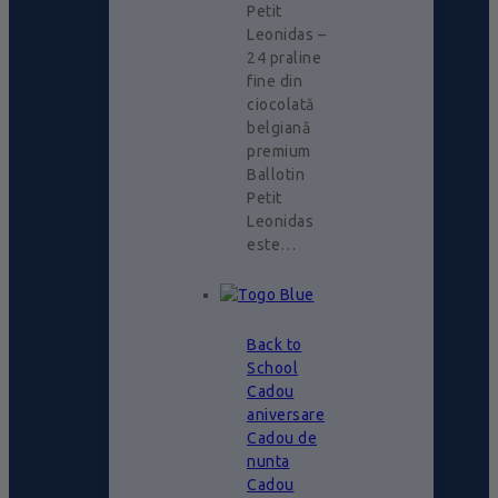
Petit
Leonidas –
24 praline
fine din
ciocolată
belgiană
premium
Ballotin
Petit
Leonidas
este…
Back to
School
Cadou
aniversare
Cadou de
nunta
Cadou