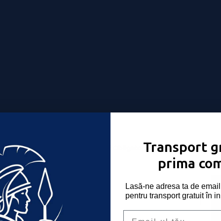
Transport gr
Nume utilizator sau email
*
Obligatoriu
-ți place!
prima co
Parolă
*
Obligatoriu
Lasă-ne adresa ta de email 
pentru transport gratuit în i
Email
Ține-mă minte