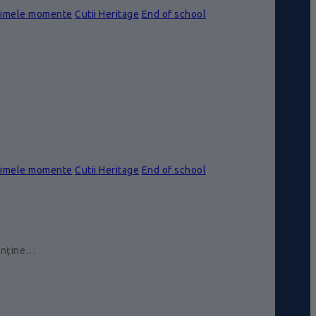
rimele momente
Cutii Heritage
End of school
rimele momente
Cutii Heritage
End of school
conține…