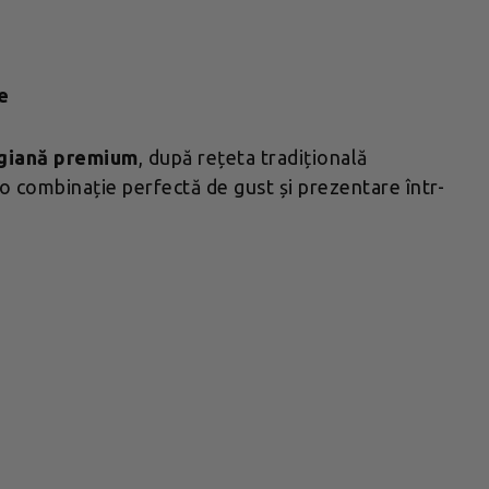
e
lgiană premium
, după rețeta tradițională
 o combinație perfectă de gust și prezentare într-