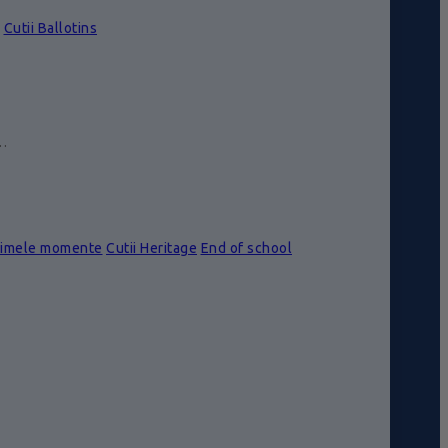
Cutii Ballotins
e…
rimele momente
Cutii Heritage
End of school