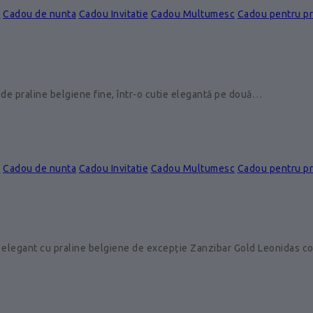
e
Cadou de nunta
Cadou Invitatie
Cadou Multumesc
Cadou pentru p
de praline belgiene fine, într-o cutie elegantă pe două…
e
Cadou de nunta
Cadou Invitatie
Cadou Multumesc
Cadou pentru p
 elegant cu praline belgiene de excepție Zanzibar Gold Leonidas 