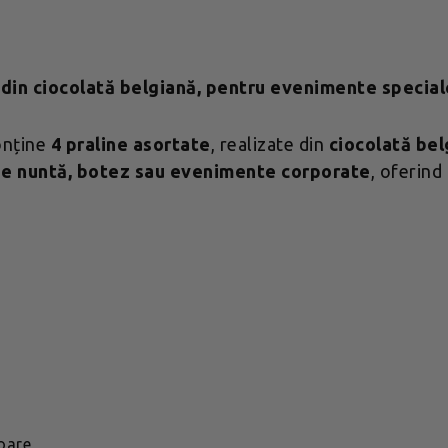
e din ciocolată belgiană, pentru evenimente special
onține
4 praline asortate
, realizate din
ciocolată be
de nuntă, botez sau evenimente corporate
, oferind
toare