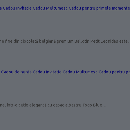
a
Cadou Invitatie
Cadou Multumesc
Cadou pentru primele momente
ine fine din ciocolată belgiană premium Ballotin Petit Leonidas est
e
Cadou de nunta
Cadou Invitatie
Cadou Multumesc
Cadou pentru p
ine, într-o cutie elegantă cu capac albastru Togo Blue…