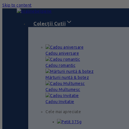
Skip to content
Colecții Cutii
Cadou aniversare
Cadou romantic
Mărturii nuntă & botez
Cadou Multumesc
Cadou Invitatie
Cele mai apreciate