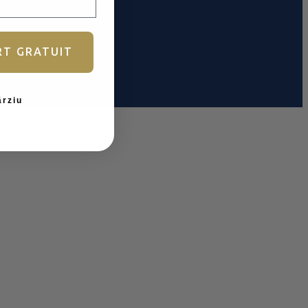
RT GRATUIT
ârziu