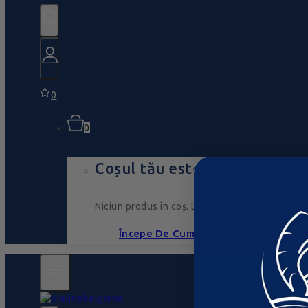
0
0
Coșul tău este gol
Niciun produs în coș. Du-te, umple-l cu ceva ce
Începe De Cumpărături Acum