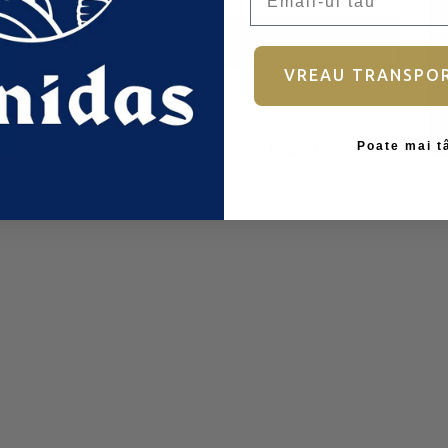
Autentificare
VREAU TRANSPO
Ai uitat parola?
Poate mai t
Nu aveți încă un cont?
Înscrieți