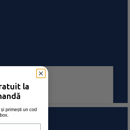
atuit la
mandă
și primești un cod
nbox.