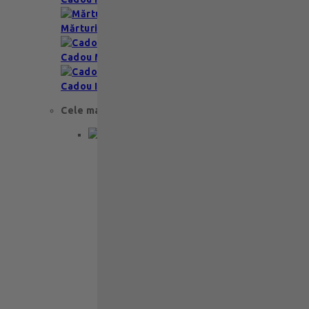
Mărturii nuntă & botez
Cadou Multumesc
Cadou Invitatie
Cele mai apreciate
Cadou aniversare
Cadou de nunta
Cadou Invitatie
Cadou Multumesc
Cadou pentru primele momente
Cutii Ballotins
Petit 375g
121
lei
Ballotin Petit Leonidas – 24 praline
fine din ciocolată belgiană premium