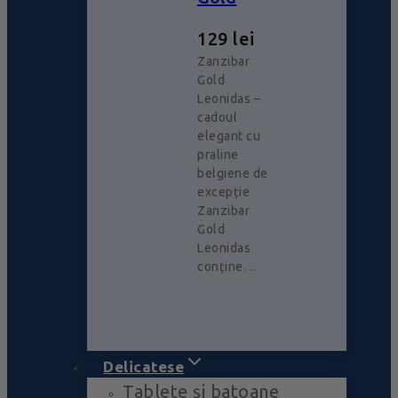
129
lei
Zanzibar
Gold
Leonidas –
cadoul
elegant cu
praline
belgiene de
excepție
Zanzibar
Gold
Leonidas
conține…
Delicatese
Tablete și batoane