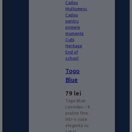
Cadou
Multumesc
Cadou
pentru
primele
momente
Cutii
Heritage
End of
school
Togo
Blue
79
lei
Togo Blue
Leonidas – 9
praline fine,
într-o cutie
elegantă cu
capac