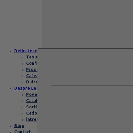
129
lei
Zanzibar Gold Leonidas – cadoul
elegant cu praline belgiene de
excepție Zanzibar Gold Leonidas
conține…
Delicatese
Tablete și batoane
Confiserie
Produse copii
Cafea de specialitate
Dulceata si specialitati
Despre Leonidas
Povestea Leonidas
Cataloage produse
Sortimente praline
Cadouri corporate
Întrebări Frecvente
Blog
Contact