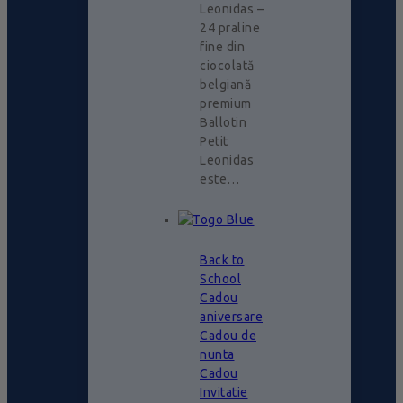
Leonidas –
24 praline
fine din
ciocolată
belgiană
premium
Ballotin
Petit
Leonidas
este…
Back to
School
Cadou
aniversare
Cadou de
nunta
Cadou
Invitatie