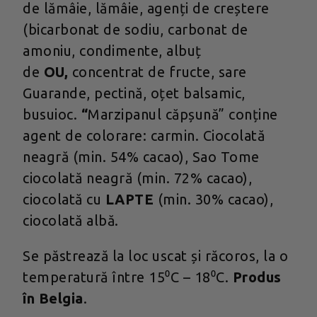
de lămâie, lămâie, agenți de creștere
(bicarbonat de sodiu, carbonat de
amoniu, condimente, albuț
de
OU,
concentrat de fructe, sare
Guarande, pectină, oțet balsamic,
busuioc.
“
Marzipanul căpșună” conține
agent de colorare: carmin. Ciocolată
neagră (min. 54% cacao), Sao Tome
ciocolată neagră (min. 72% cacao),
ciocolată cu
LAPTE
(min. 30% cacao),
ciocolată albă.
Se păstrează la loc uscat și răcoros, la o
temperatură între 15⁰C – 18⁰C.
Produs
în Belgia
.