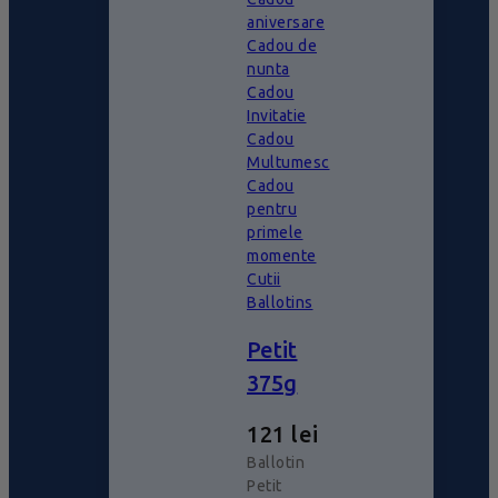
aniversare
Cadou de
nunta
Cadou
Invitatie
Cadou
Multumesc
Cadou
pentru
primele
momente
Cutii
Ballotins
Petit
375g
121
lei
Ballotin
Petit