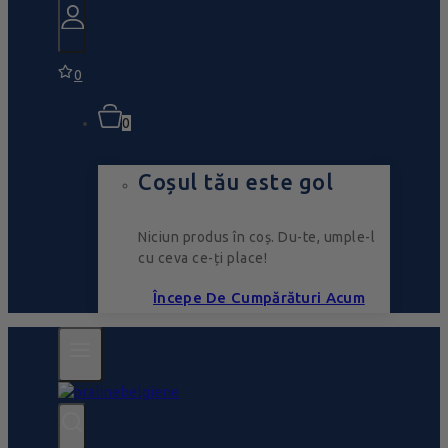
0
0
Coșul tău este gol
Niciun produs în coș. Du-te, umple-l
cu ceva ce-ți place!
Începe De Cumpărături Acum