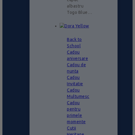
albastru
Togo Blue…
Back to
School
Cadou
aniversare
Cadou de
nunta
Cadou
Invitatie
Cadou
Multumesc
Cadou
pentru
primele
momente
Cutii
Heritage