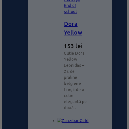
End of
school
Dora
Yellow
153
lei
Cutie Dora
Yellow
Leonidas –
22 de
praline
belgiene
fine, într-o
cutie
elegantă pe
două…