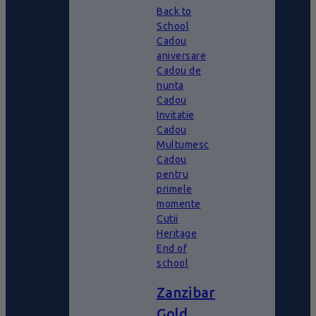
Back to
School
Cadou
aniversare
Cadou de
nunta
Cadou
Invitatie
Cadou
Multumesc
Cadou
pentru
primele
momente
Cutii
Heritage
End of
school
Zanzibar
Gold