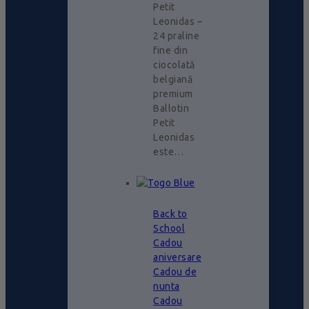
Petit
Leonidas –
24 praline
fine din
ciocolată
belgiană
premium
Ballotin
Petit
Leonidas
este…
Back to
School
Cadou
aniversare
Cadou de
nunta
Cadou