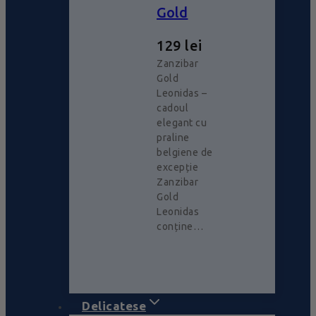
Gold
129
lei
Zanzibar
Gold
Leonidas –
cadoul
elegant cu
praline
belgiene de
excepție
Zanzibar
Gold
Leonidas
conține…
Delicatese