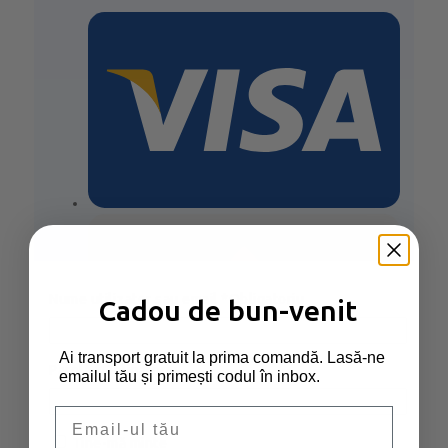
Nume utilizator sau email
*
Obligatoriu
Cadou de bun-venit
Ai transport gratuit la prima comandă. Lasă-ne
Parolă
*
Obligatoriu
emailul tău și primești codul în inbox.
Email
Plată sigură și securizată garantată
Ține-mă minte