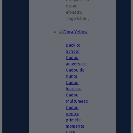
capac
albastru
Togo Blue…
Back to
School
Cadou
aniversare
Cadou de
nunta
Cadou
Invitatie
Cadou
Multumesc
Cadou
pentru
primele
momente
Cutii