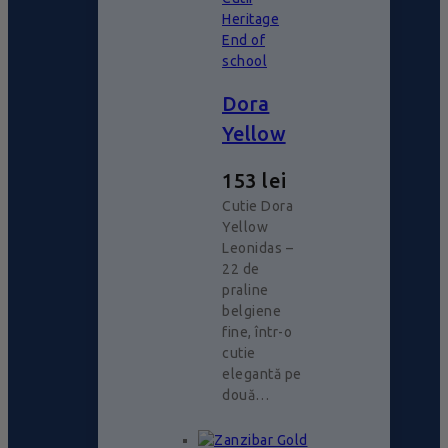
Heritage
End of
school
Dora
Yellow
153
lei
Cutie Dora
Yellow
Leonidas –
22 de
praline
belgiene
fine, într-o
cutie
elegantă pe
două…