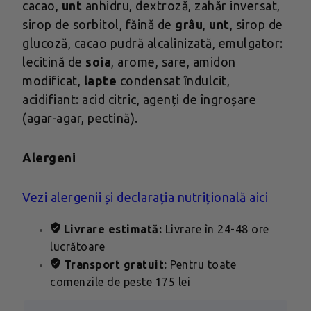
cacao,
unt
anhidru, dextroză, zahăr inversat,
sirop de sorbitol, făină de
grâu
,
unt
, sirop de
glucoză, cacao pudră alcalinizată, emulgator:
lecitină de
soia
, arome, sare, amidon
modificat,
lapte
condensat îndulcit,
acidifiant: acid citric, agenți de îngroșare
(agar-agar, pectină).
Alergeni
Vezi alergenii și declarația nutrițională aici
Livrare estimată:
Livrare în 24-48 ore
lucrătoare
Transport gratuit:
Pentru toate
comenzile de peste 175 lei