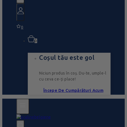
0
0
Coșul tău este gol
Niciun produs în coș. Du-te, umple-l
cu ceva ce-ți place!
Începe De Cumpărături Acum