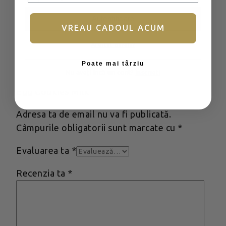
Autentificare
VREAU CADOUL ACUM
Recenzii
Ai uitat parola?
Nu există recenzii până acum.
Poate mai târziu
Nu aveți încă un cont?
Înscrieți
Fii primul care scrii o recenzie pentru „Small
Egg Cookies Milk”
Adresa ta de email nu va fi publicată.
Câmpurile obligatorii sunt marcate cu
*
Evaluarea ta
*
Recenzia ta
*