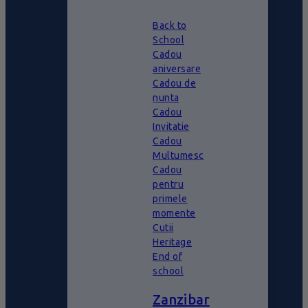
Back to
School
Cadou
aniversare
Cadou de
nunta
Cadou
Invitatie
Cadou
Multumesc
Cadou
pentru
primele
momente
Cutii
Heritage
End of
school
Zanzibar