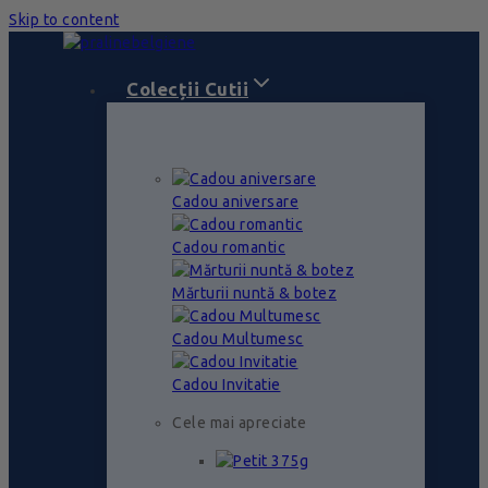
Skip to content
Colecții Cutii
Cadou aniversare
Cadou romantic
Mărturii nuntă & botez
Cadou Multumesc
Cadou Invitatie
Cele mai apreciate