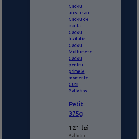
Cadou
aniversare
Cadou de
nunta
Cadou
Invitatie
Cadou
Multumesc
Cadou
pentru
primele
momente
Cutii
Ballotins
Petit
375g
121
lei
Ballotin