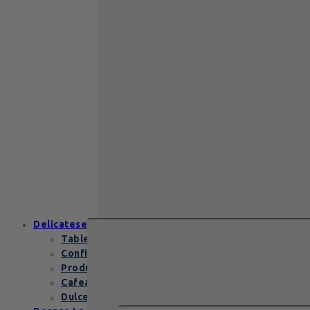
Back to School
Cadou aniversare
Cadou de nunta
Cadou Invitatie
Cadou Multumesc
Cadou pentru
primele momente
Cutii Heritage
End of school
Zanzibar Gold
129
lei
Zanzibar Gold Leonidas – cadoul
elegant cu praline belgiene de
excepție Zanzibar Gold Leonidas
conține…
Delicatese
Tablete și batoane
Confiserie
Produse copii
Cafea de specialitate
Dulceata si specialitati