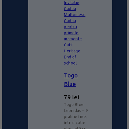
Invitatie
Cadou
Multumesc
Cadou
pentru
primele
momente
Cutii
Heritage
End of
school
Togo
Blue
79
lei
Togo Blue
Leonidas – 9
praline fine,
într-o cutie
elegantă cu