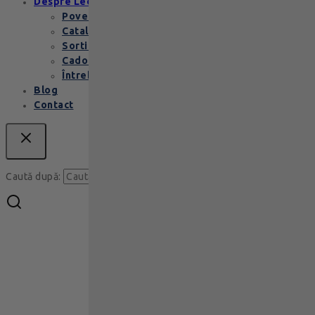
Despre Leonidas
Povestea Leonidas
Cataloage produse
Sortimente praline
Cadouri corporate
Întrebări Frecvente
Blog
Contact
Caută
Caută după: