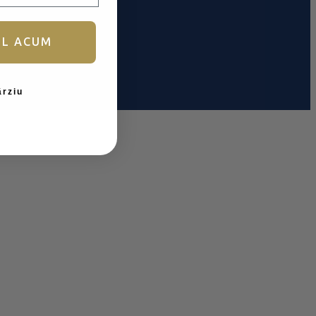
UL ACUM
ârziu