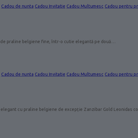
e
Cadou de nunta
Cadou Invitatie
Cadou Multumesc
Cadou pentru p
de praline belgiene fine, într-o cutie elegantă pe două…
e
Cadou de nunta
Cadou Invitatie
Cadou Multumesc
Cadou pentru p
 elegant cu praline belgiene de excepție Zanzibar Gold Leonidas 