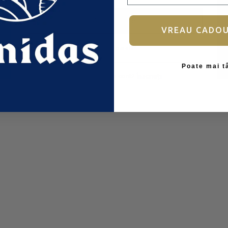
Autentificare
VREAU CADO
Ai uitat parola?
Poate mai t
Nu aveți încă un cont?
Înscrieți