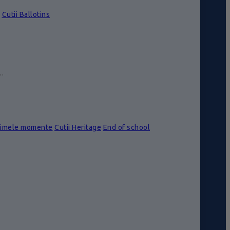
Cutii Ballotins
e…
rimele momente
Cutii Heritage
End of school