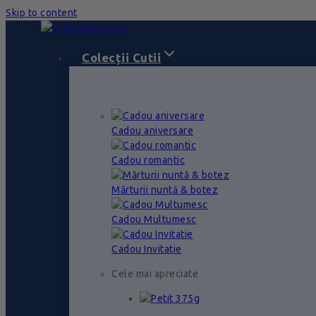
Skip to content
Colecții Cutii
Cadou aniversare
Cadou romantic
Mărturii nuntă & botez
Cadou Multumesc
Cadou Invitatie
Cele mai apreciate