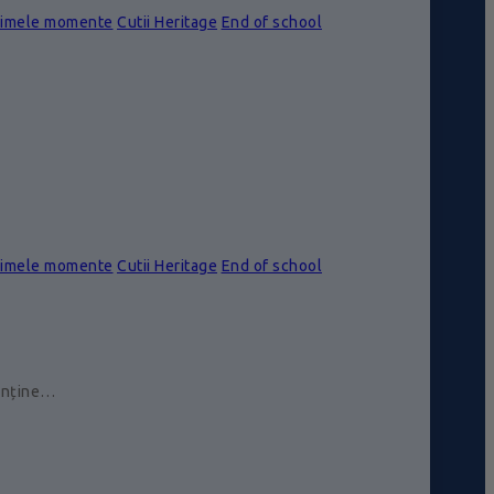
rimele momente
Cutii Heritage
End of school
rimele momente
Cutii Heritage
End of school
conține…