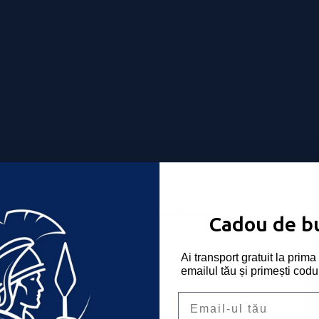
Nume utilizator sau email
*
Obligatoriu
-ți place!
Cadou de b
Ai transport gratuit la pri
Parolă
*
Obligatoriu
emailul tău și primești codu
Email
Ține-mă minte