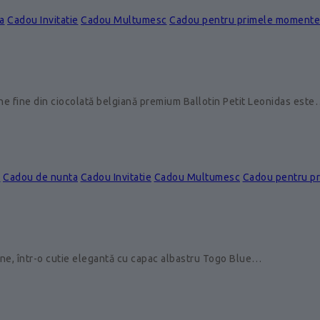
a
Cadou Invitatie
Cadou Multumesc
Cadou pentru primele momente
ine fine din ciocolată belgiană premium Ballotin Petit Leonidas est
e
Cadou de nunta
Cadou Invitatie
Cadou Multumesc
Cadou pentru p
ine, într-o cutie elegantă cu capac albastru Togo Blue…