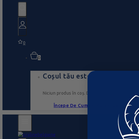
0
0
Coșul tău este gol
Niciun produs în coș. Du-te, umple-l cu ceva ce
Începe De Cumpărături Acum