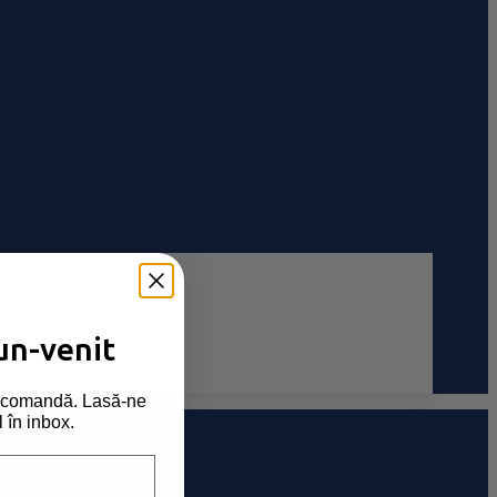
un-venit
ma comandă. Lasă-ne
l în inbox.