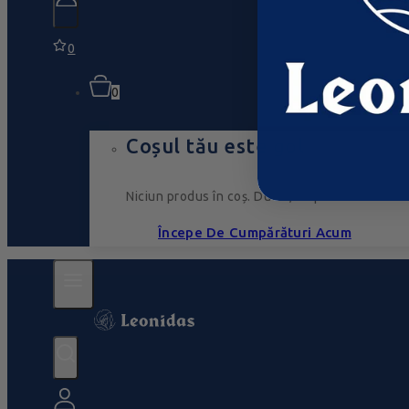
0
0
Coșul tău este gol
Niciun produs în coș. Du-te, umple-l cu ceva ce
Începe De Cumpărături Acum