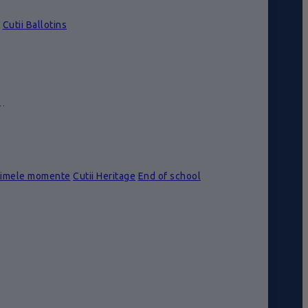
Cutii Ballotins
e…
rimele momente
Cutii Heritage
End of school