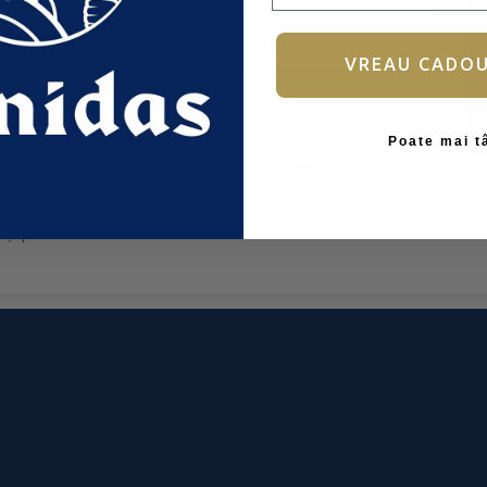
Autentificare
VREAU CADO
Ai uitat parola?
Poate mai t
Nu aveți încă un cont?
Înscrieți
-ți place!