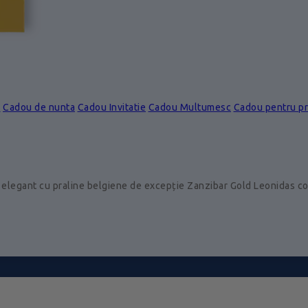
e
Cadou de nunta
Cadou Invitatie
Cadou Multumesc
Cadou pentru p
 elegant cu praline belgiene de excepție Zanzibar Gold Leonidas 