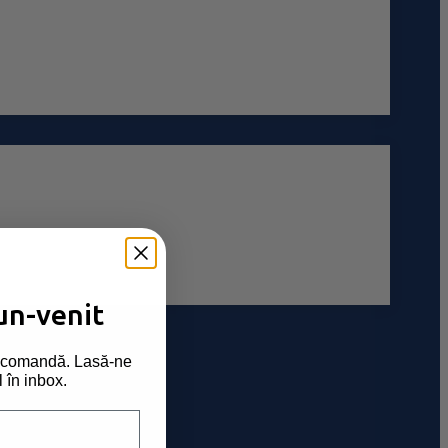
un-venit
ma comandă. Lasă-ne
l în inbox.