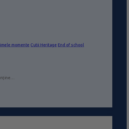
rimele momente
Cutii Heritage
End of school
conține…