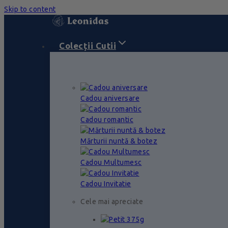
Skip to content
Colecții Cutii
Cadou aniversare
Cadou romantic
Mărturii nuntă & botez
Cadou Multumesc
Cadou Invitatie
Cele mai apreciate