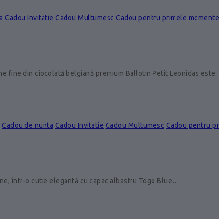
a
Cadou Invitatie
Cadou Multumesc
Cadou pentru primele momente
ine fine din ciocolată belgiană premium Ballotin Petit Leonidas est
e
Cadou de nunta
Cadou Invitatie
Cadou Multumesc
Cadou pentru p
ine, într-o cutie elegantă cu capac albastru Togo Blue…