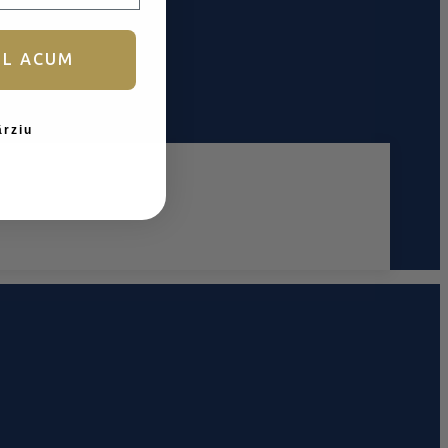
UL ACUM
ârziu