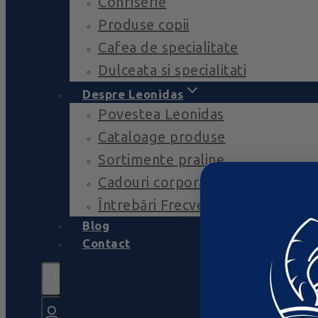
Confiserie
Produse copii
Cafea de specialitate
Dulceata si specialitati
Despre Leonidas
Povestea Leonidas
Cataloage produse
Sortimente praline
Cadouri corporate
Întrebări Frecvente
Blog
Contact