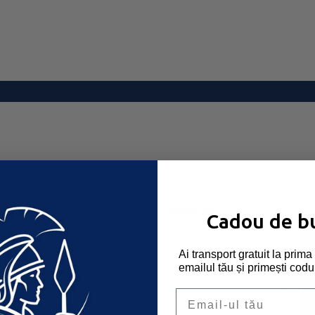
Nume utilizator sau email
*
Obligatoriu
Cadou de b
Ai transport gratuit la pri
Parolă
*
Obligatoriu
emailul tău și primești codu
Email
Ține-mă minte