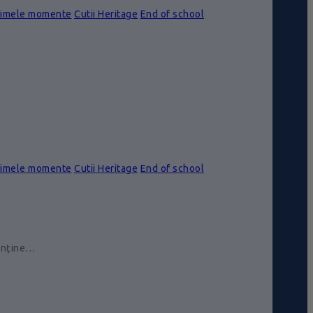
rimele momente
Cutii Heritage
End of school
rimele momente
Cutii Heritage
End of school
conține…