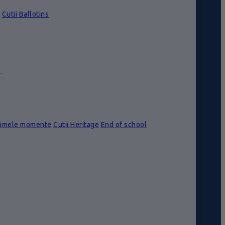
Cutii Ballotins
e…
rimele momente
Cutii Heritage
End of school