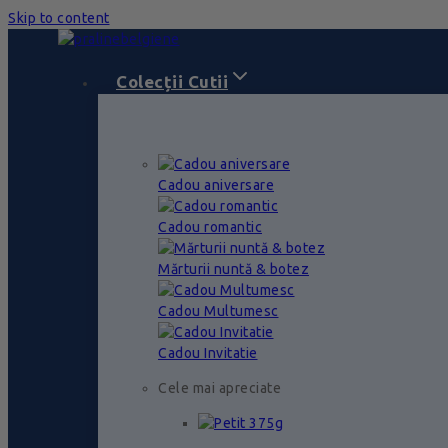
Skip to content
Colecții Cutii
Cadou aniversare
Cadou romantic
Mărturii nuntă & botez
Cadou Multumesc
Cadou Invitatie
Cele mai apreciate