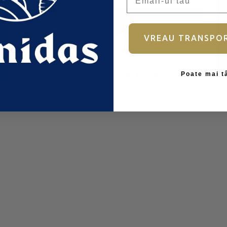
Autentificare
VREAU TRANSPO
Ai uitat parola?
Poate mai t
Nu aveți încă un cont?
Înscrieți