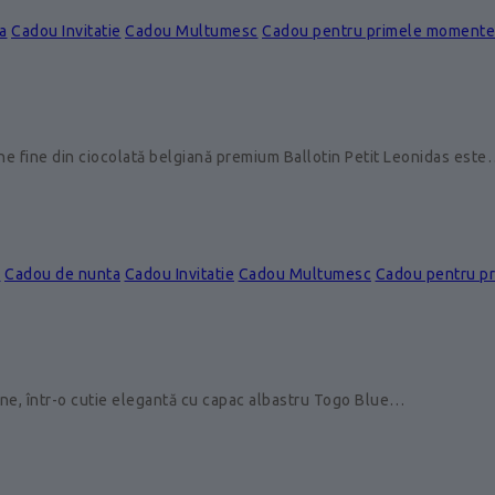
a
Cadou Invitatie
Cadou Multumesc
Cadou pentru primele momente
ine fine din ciocolată belgiană premium Ballotin Petit Leonidas est
e
Cadou de nunta
Cadou Invitatie
Cadou Multumesc
Cadou pentru p
ine, într-o cutie elegantă cu capac albastru Togo Blue…