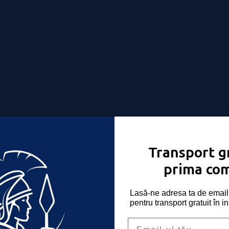
Transport gr
Nume utilizator sau email
*
Obligatoriu
-ți place!
prima co
Parolă
*
Obligatoriu
Lasă-ne adresa ta de email 
pentru transport gratuit în i
Email
Ține-mă minte