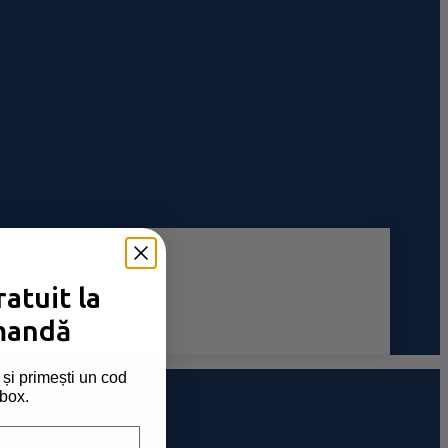
atuit la
mandă
și primești un cod
nbox.