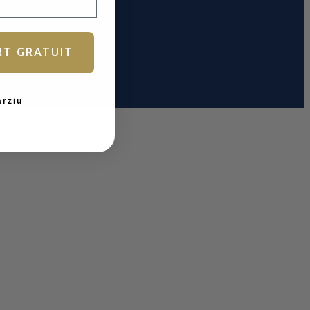
RT GRATUIT
ârziu