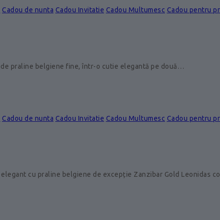
e
Cadou de nunta
Cadou Invitatie
Cadou Multumesc
Cadou pentru p
de praline belgiene fine, într-o cutie elegantă pe două…
e
Cadou de nunta
Cadou Invitatie
Cadou Multumesc
Cadou pentru p
 elegant cu praline belgiene de excepție Zanzibar Gold Leonidas 