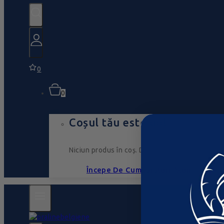
0
0
Coșul tău este gol
Niciun produs în coș. Du-te, umple-l cu ceva ce
Începe De Cumpărături Acum