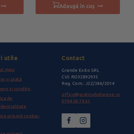
adaugă în coș
i utile
Contact
ul meu
Grande Exito SRL
CUI: RO32892935
re și plată
Reg. Com.: J22/386/2014
eni și condiții
office@pralinebelgiene.ro
ica de
0744.58.74.51
idențialitate
ica privind cookie-
re proiect