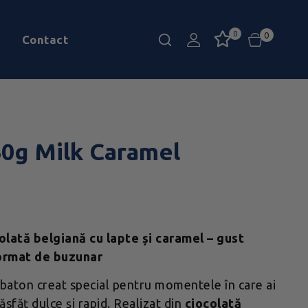
0
0
Contact
50g Milk Caramel
olată belgiană cu lapte și caramel – gust
format de buzunar
baton creat special pentru momentele în care ai
ăsfăț dulce și rapid. Realizat din
ciocolată