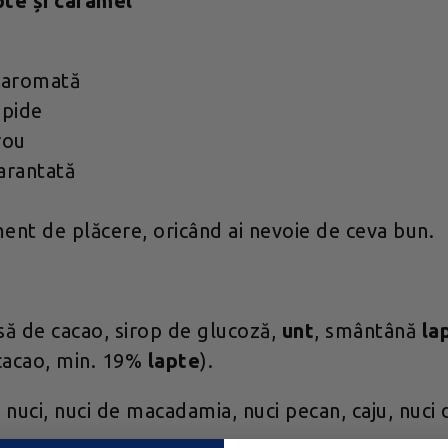
pte și caramel
i aromată
apide
rou
garantată
nt de plăcere, oricând ai nevoie de ceva bun.
să de cacao, sirop de glucoză,
unt
, smântână
la
cacao, min. 19%
lapte
).
nuci, nuci de macadamia, nuci pecan, caju, nuci d