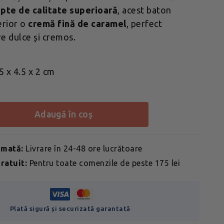
apte de calitate superioară
, acest baton
erior o
cremă fină de caramel
, perfect
re dulce și cremos.
 x 4.5 x 2 cm
adaugă în coș
imată:
Livrare în 24-48 ore lucrătoare
ratuit:
Pentru toate comenzile de peste 175 lei
Plată sigură și securizată garantată