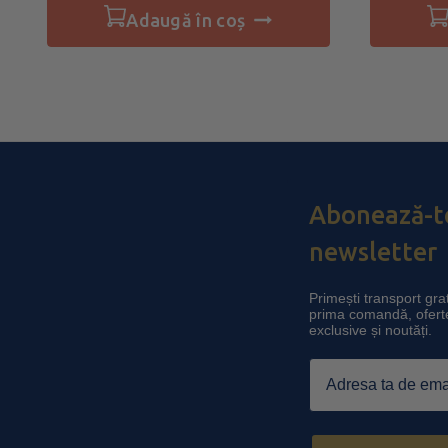
adaugă în coș
Abonează-te
newsletter
Primești transport grat
prima comandă, ofert
exclusive și noutăți.
Email