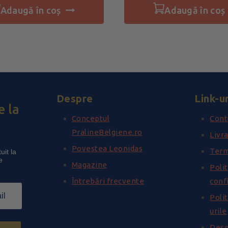
adaugă în coș
adaugă în coș
Despre
Link-ur
 la
Conceptul
Cont
PralineBelgiene.ro
Livra
Povestea Leonidas
Term
uit la
e
Magazine
Polit
Întrebări frecvente
conf
Polit
urile
Desp