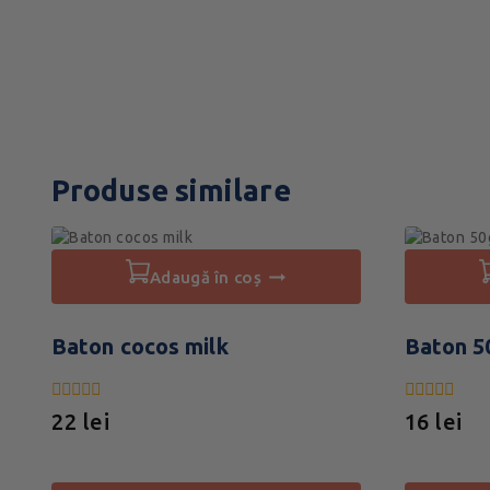
Produse similare
adaugă în coș
Baton cocos milk
Baton 5
0
0
22
lei
16
lei
din
din
5
5