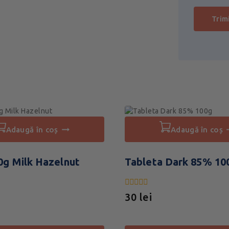
adaugă în coș
adaugă în coș
0g Milk Hazelnut
Tableta Dark 85% 10
0
30
lei
din
5