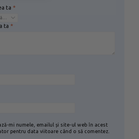
ea ta
*
a ta
*
ază-mi numele, emailul și site-ul web în acest
ator pentru data viitoare când o să comentez.