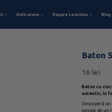
ii
Delicatese
Despre Leonidas
Blog
Baton 
16
lei
Baton cu cioc
autentic, în 
Descoperă un 
nevoie de un r