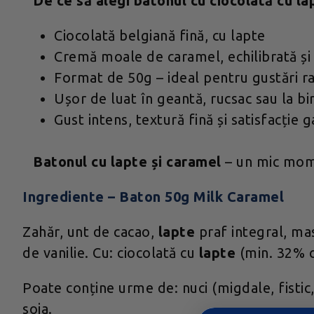
De ce să alegi batonul cu ciocolată cu la
Ciocolată belgiană fină, cu lapte
Cremă moale de caramel, echilibrată ș
Format de 50g – ideal pentru gustări r
Ușor de luat în geantă, rucsac sau la bi
Gust intens, textură fină și satisfacție 
Batonul cu lapte și caramel
– un mic mome
Ingrediente – Baton 50g Milk Caramel
Zahăr, unt de cacao,
lapte
praf integral, ma
de vanilie. Cu: ciocolată cu
lapte
(min. 32% 
Poate conține urme de: nuci (migdale, fistic, 
soia.