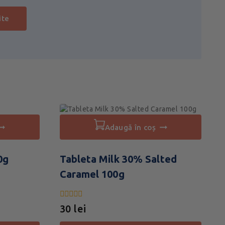
adaugă în coș
0g
Tableta Milk 30% Salted
Caramel 100g
0
30
lei
din
5