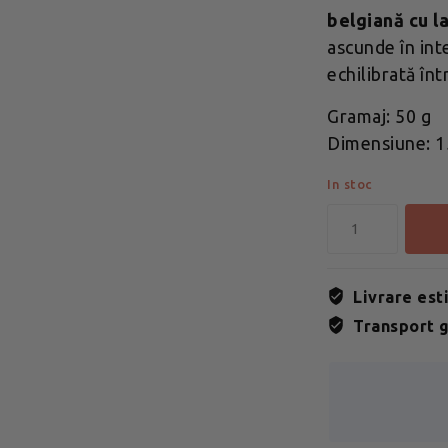
belgiană cu l
ascunde în int
echilibrată înt
Gramaj: 50 g
Dimensiune: 15
In stoc
Livrare est
Transport g