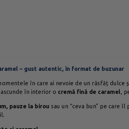
caramel – gust autentic, în format de buzunar
mentele în care ai nevoie de un răsfăț dulce și
 ascunde în interior o
cremă fină de caramel
, p
um, pauze la birou
sau un “ceva bun” pe care îl 
l.