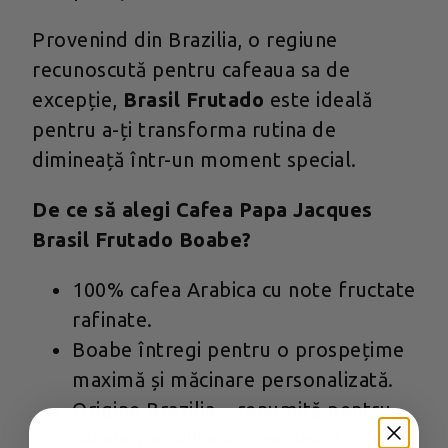
Provenind din Brazilia, o regiune
recunoscută pentru cafeaua sa de
excepție,
Brasil Frutado
este ideală
pentru a-ți transforma rutina de
dimineață într-un moment special.
De ce să alegi Cafea Papa Jacques
Brasil Frutado Boabe?
100% cafea Arabica cu note fructate
rafinate.
Boabe întregi pentru o prospețime
maximă și măcinare personalizată.
Origine Brazilia – renumită pentru
cafele de calitate superioară.