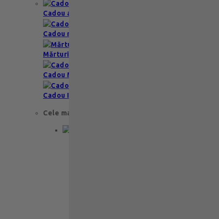
Cadou aniversare
Cadou romantic
Mărturii nuntă & botez
Cadou Multumesc
Cadou Invitatie
Cele mai apreciate
Cadou aniversare
Cadou de nunta
Cadou Invitatie
Cadou Multumesc
Cadou pentru primele momente
Cutii Ballotins
Petit 375g