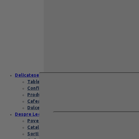
End of school
Zanzibar Gold
129
lei
Zanzibar Gold Leonidas – cadoul
elegant cu praline belgiene de
excepție Zanzibar Gold Leonidas
conține…
Delicatese
Tablete și batoane
Confiserie
Produse copii
Cafea de specialitate
Dulceata si specialitati
Despre Leonidas
Povestea Leonidas
Cataloage produse
Sortimente praline