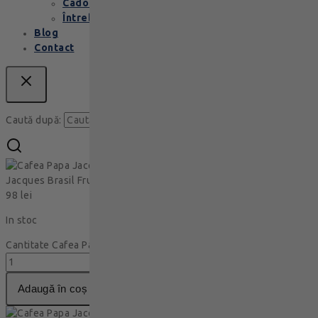
Cadouri corporate
Întrebări Frecvente
Blog
Contact
Caută
Caută după:
Cafea Papa
Jacques Brasil Frutado Boabe 500g
98
lei
In stoc
Cantitate Cafea Papa Jacques Brasil Frutado Boabe 500g
adaugă în coș
Cafea Papa