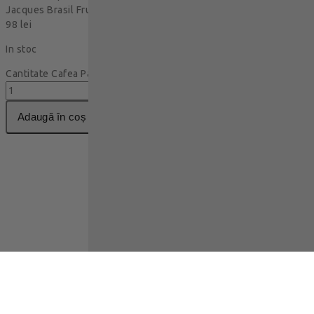
Jacques Brasil Frutado Boabe 500g
98
lei
In stoc
Cantitate Cafea Papa Jacques Brasil Frutado Boabe 500g
adaugă în coș