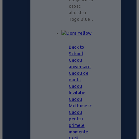
capac
albastru
Togo Blue…
Back to
School
Cadou
aniversare
Cadou de
nunta
Cadou
Invitatie
Cadou
Multumesc
Cadou
pentru
primele
momente
Cutii