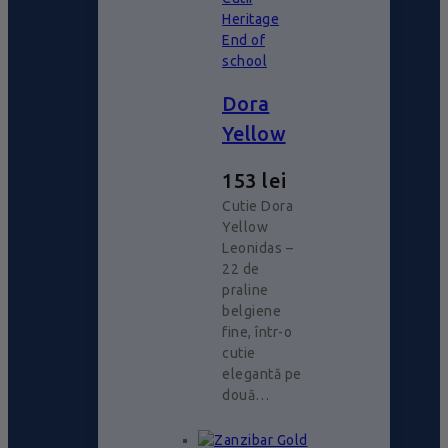
Heritage
End of
school
Dora
Yellow
153
lei
Cutie Dora
Yellow
Leonidas –
22 de
praline
belgiene
fine, într-o
cutie
elegantă pe
două…