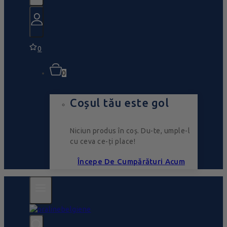
0
0
Coșul tău este gol
Niciun produs în coș. Du-te, umple-l
cu ceva ce-ți place!
Începe De Cumpărături Acum