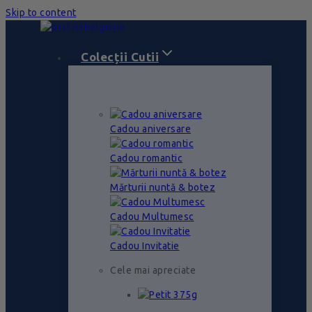
Skip to content
Colecții Cutii
Cadou aniversare
Cadou romantic
Mărturii nuntă & botez
Cadou Multumesc
Cadou Invitatie
Cele mai apreciate