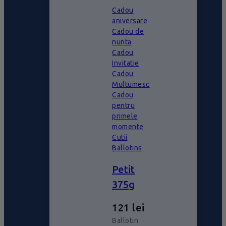
Cadou
aniversare
Cadou de
nunta
Cadou
Invitatie
Cadou
Multumesc
Cadou
pentru
primele
momente
Cutii
Ballotins
Petit
375g
121
lei
Ballotin