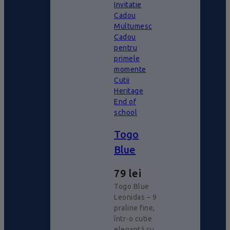
Invitatie
Cadou
Multumesc
Cadou
pentru
primele
momente
Cutii
Heritage
End of
school
Togo
Blue
79
lei
Togo Blue
Leonidas – 9
praline fine,
într-o cutie
elegantă cu