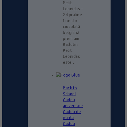
Petit
Leonidas –
24 praline
fine din
ciocolată
belgiană
premium
Ballotin
Petit
Leonidas
este…
Back to
School
Cadou
aniversare
Cadou de
nunta
Cadou