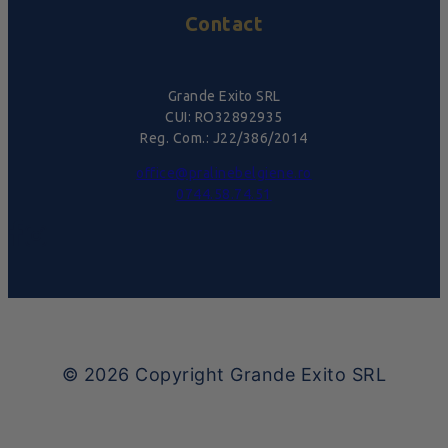
Contact
Grande Exito SRL
CUI: RO32892935
Reg. Com.: J22/386/2014
office@pralinebelgiene.ro
0744.58.74.51
© 2026
Copyright Grande Exito SRL