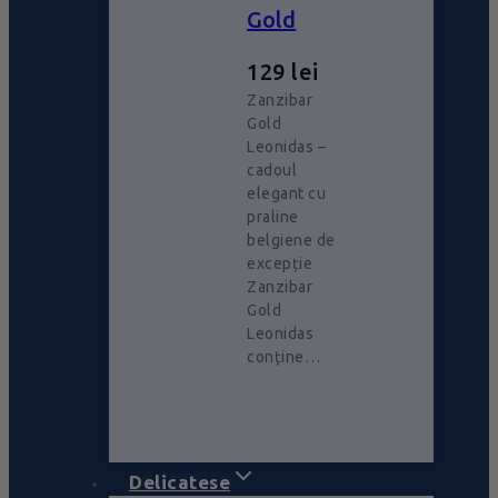
Gold
129
lei
Zanzibar
Gold
Leonidas –
cadoul
elegant cu
praline
belgiene de
excepție
Zanzibar
Gold
Leonidas
conține…
Delicatese