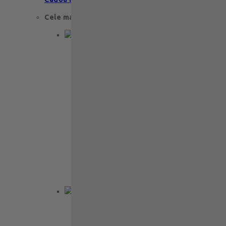
Cele mai apreciate
Cadou aniversare
Cadou de nunta
Cadou Invitatie
Cadou Multumesc
Cadou pentru primele momente
Cutii Ballotins
Petit 375g
121
lei
Ballotin Petit Leonidas – 24 praline
fine din ciocolată belgiană premium
Ballotin Petit Leonidas este…
Back to School
Cadou aniversare
Cadou de nunta
Cadou Invitatie