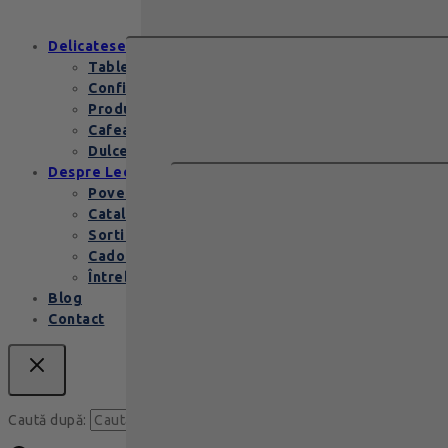
conține…
Delicatese
Tablete și batoane
Confiserie
Produse copii
Cafea de specialitate
Dulceata si specialitati
Despre Leonidas
Povestea Leonidas
Cataloage produse
Sortimente praline
Cadouri corporate
Întrebări Frecvente
Blog
Contact
Caută
Caută după: