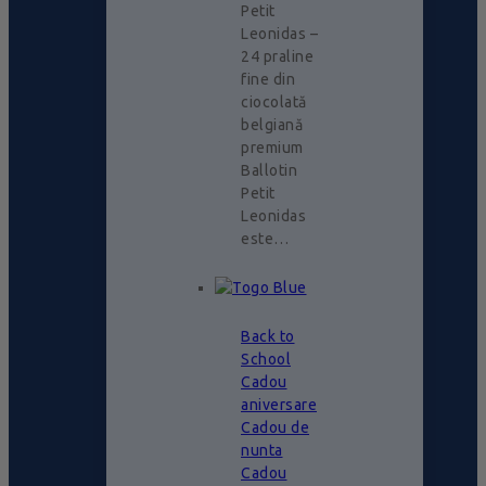
Petit
Leonidas –
24 praline
fine din
ciocolată
belgiană
premium
Ballotin
Petit
Leonidas
este…
Back to
School
Cadou
aniversare
Cadou de
nunta
Cadou