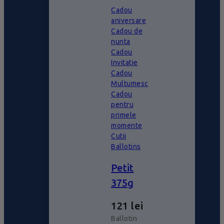
Cadou
aniversare
Cadou de
nunta
Cadou
Invitatie
Cadou
Multumesc
Cadou
pentru
primele
momente
Cutii
Ballotins
Petit
375g
121
lei
Ballotin