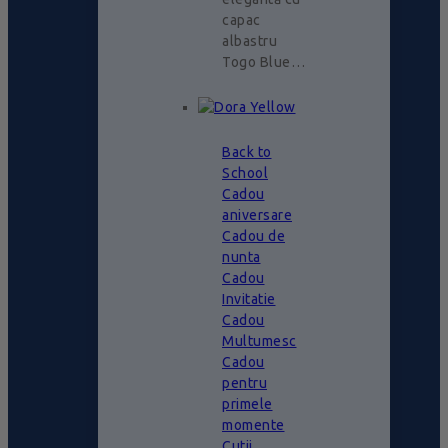
capac
albastru
Togo Blue…
Back to
School
Cadou
aniversare
Cadou de
nunta
Cadou
Invitatie
Cadou
Multumesc
Cadou
pentru
primele
momente
Cutii