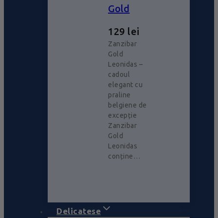
Gold
129
lei
Zanzibar
Gold
Leonidas –
cadoul
elegant cu
praline
belgiene de
excepție
Zanzibar
Gold
Leonidas
conține…
Delicatese