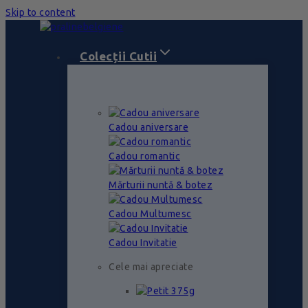
Skip to content
Colecții Cutii
Cadou aniversare
Cadou romantic
Mărturii nuntă & botez
Cadou Multumesc
Cadou Invitatie
Cele mai apreciate