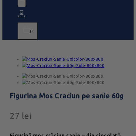
0
Figurina Mos Craciun pe sanie 60g
27
lei
Figurină moș crăciun sanie – din ciocolată