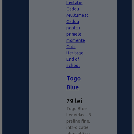
Invitatie
Cadou
Multumesc
Cadou
pentru
primele
momente
Cutii
Heritage
End of
school
Togo
Blue
79
lei
Togo Blue
Leonidas – 9
praline fine,
într-o cutie
elegantă cu