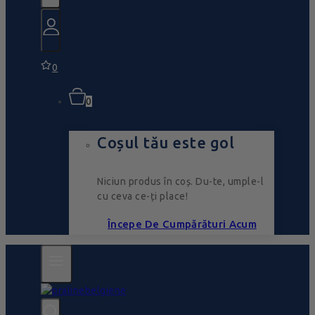
0
0
Coșul tău este gol
Niciun produs în coș. Du-te, umple-l
cu ceva ce-ți place!
Începe De Cumpărături Acum