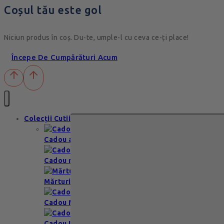
Coșul tău este gol
Niciun produs în coș. Du-te, umple-l cu ceva ce-ți place!
Începe De Cumpărături Acum
Colecții Cutii
Cadou aniversare
Cadou romantic
Mărturii nuntă & botez
Cadou Multumesc
Cadou Invitatie