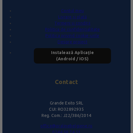
Contul meu
Livrare și plată
Termeni și condiții
Politica de confidențialitate
Politica privind cookie-urile
Despre proiect
Instalează Aplicație
(Android / iOS)
Contact
Grande Exito SRL
CUI: RO32892935
Reg. Com.: J22/386/2014
office@pralinebelgiene.ro
0744.58.74.51