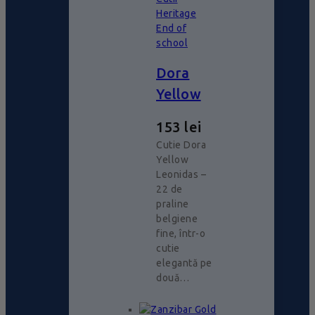
Heritage
End of
school
Dora
Yellow
153
lei
Cutie Dora
Yellow
Leonidas –
22 de
praline
belgiene
fine, într-o
cutie
elegantă pe
două…