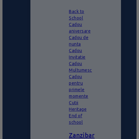
Back to
School
Cadou
aniversare
Cadou de
nunta
Cadou
Invitatie
Cadou
Multumesc
Cadou
pentru
primele
momente
Cutii
Heritage
End of
school
Zanzibar