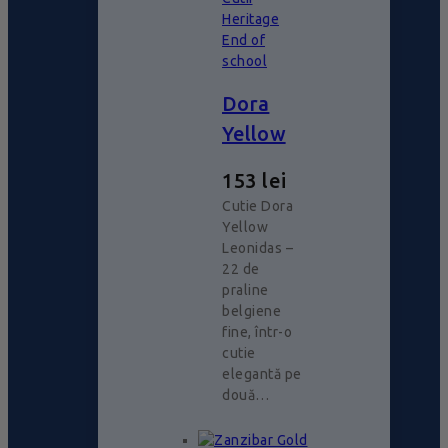
Heritage
End of
school
Dora
Yellow
153
lei
Cutie Dora
Yellow
Leonidas –
22 de
praline
belgiene
fine, într-o
cutie
elegantă pe
două…