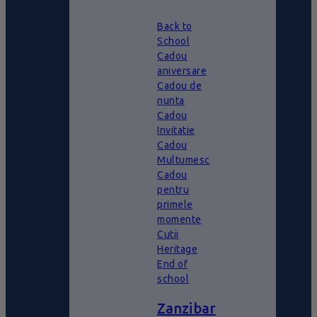
Back to
School
Cadou
aniversare
Cadou de
nunta
Cadou
Invitatie
Cadou
Multumesc
Cadou
pentru
primele
momente
Cutii
Heritage
End of
school
Zanzibar