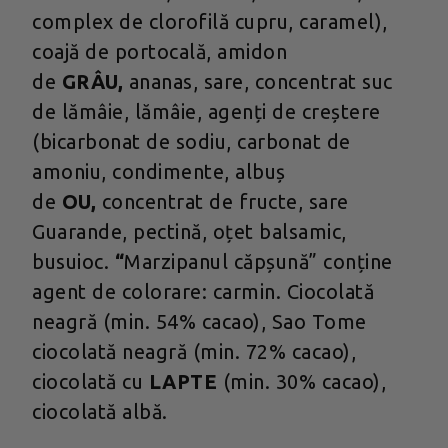
complex de clorofilă cupru, caramel),
coajă de portocală, amidon
de
GRÂU,
ananas, sare, concentrat suc
de lămâie, lămâie, agenți de creștere
(bicarbonat de sodiu, carbonat de
amoniu, condimente, albuș
de
OU,
concentrat de fructe, sare
Guarande, pectină, oțet balsamic,
busuioc.
“
Marzipanul căpșună” conține
agent de colorare: carmin. Ciocolată
neagră (min. 54% cacao), Sao Tome
ciocolată neagră (min. 72% cacao),
ciocolată cu
LAPTE
(min. 30% cacao),
ciocolată albă.