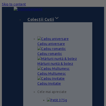
Skip to content
Colecții Cutii
Cadou aniversare
Cadou romantic
Mărturii nuntă & botez
Cadou Multumesc
Cadou Invitatie
Cele mai apreciate