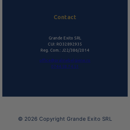
Contact
Grande Exito SRL
CUI: RO32892935
Reg. Com.: J22/386/2014
office@pralinebelgiene.ro
0744.58.74.51
© 2026
Copyright Grande Exito SRL