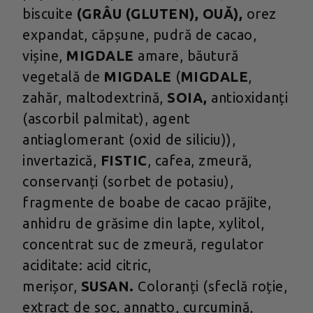
biscuite
(GRÂU (GLUTEN), OUĂ),
orez
expandat, căpșune, pudră de cacao,
vișine,
MIGDALE
amare, băutură
vegetală de
MIGDALE
(
MIGDALE
,
zahăr, maltodextrină,
SOIA,
antioxidanți
(ascorbil palmitat), agent
antiaglomerant (oxid de siliciu)),
invertazică,
FISTIC
, cafea, zmeură,
conservanți (sorbet de potasiu),
fragmente de boabe de cacao prăjite,
anhidru de grăsime din lapte, xylitol,
concentrat suc de zmeură, regulator
aciditate: acid citric,
merișor,
SUSAN.
Coloranți (sfeclă roție,
extract de soc, annatto, curcumină,