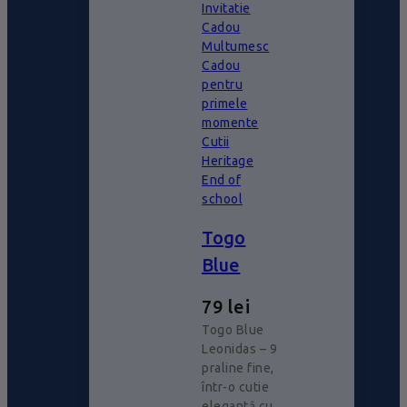
Invitatie
Cadou
Multumesc
Cadou
pentru
primele
momente
Cutii
Heritage
End of
school
Togo
Blue
79
lei
Togo Blue
Leonidas – 9
praline fine,
într-o cutie
elegantă cu