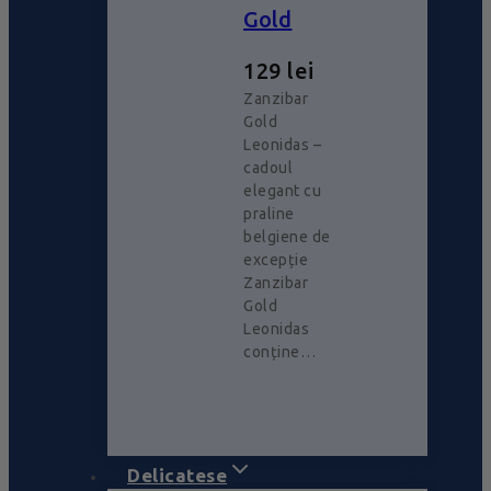
Gold
129
lei
Zanzibar
Gold
Leonidas –
cadoul
elegant cu
praline
belgiene de
excepție
Zanzibar
Gold
Leonidas
conține…
Delicatese