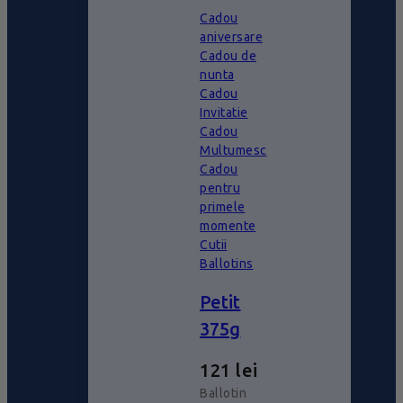
Cadou
aniversare
Cadou de
nunta
Cadou
Invitatie
Cadou
Multumesc
Cadou
pentru
primele
momente
Cutii
Ballotins
Petit
375g
121
lei
Ballotin