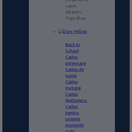
capac
albastru
Togo Blue…
Back to
School
Cadou
aniversare
Cadou de
nunta
Cadou
Invitatie
Cadou
Multumesc
Cadou
pentru
primele
momente
Cutii