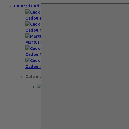
Colecții Cutii
Cadou aniversare
Cadou romantic
Mărturii nuntă & botez
Cadou Multumesc
Cadou Invitatie
Cele mai apreciate
Cadou aniversare
Cadou de nunta
Cadou Invitatie
Cadou Multumesc
Cadou pentru primele momente
Cutii Ballotins