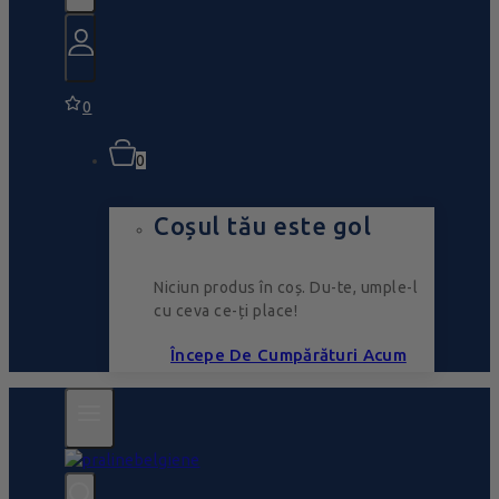
0
0
Coșul tău este gol
Niciun produs în coș. Du-te, umple-l
cu ceva ce-ți place!
Începe De Cumpărături Acum