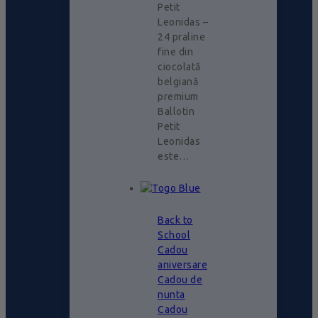
Petit
Leonidas –
24 praline
fine din
ciocolată
belgiană
premium
Ballotin
Petit
Leonidas
este…
Back to
School
Cadou
aniversare
Cadou de
nunta
Cadou