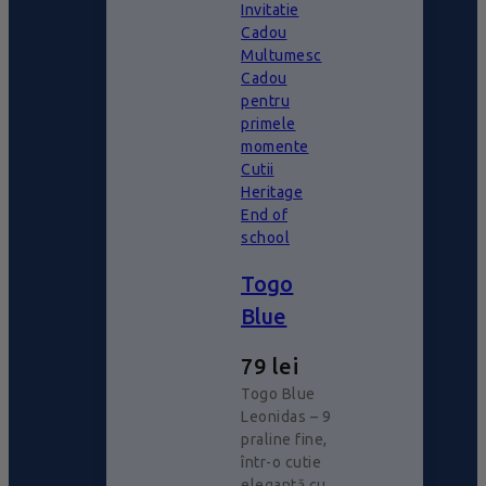
Invitatie
Cadou
Multumesc
Cadou
pentru
primele
momente
Cutii
Heritage
End of
school
Togo
Blue
79
lei
Togo Blue
Leonidas – 9
praline fine,
într-o cutie
elegantă cu