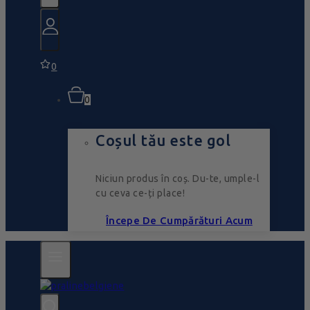
0
0
Coșul tău este gol
Niciun produs în coș. Du-te, umple-l
cu ceva ce-ți place!
Începe De Cumpărături Acum