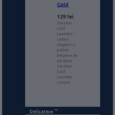
Gold
129
lei
Zanzibar
Gold
Leonidas –
cadoul
elegant cu
praline
belgiene de
excepție
Zanzibar
Gold
Leonidas
conține…
Delicatese