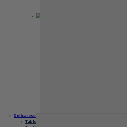
elegantă pe două…
Back to School
Cadou aniversare
Cadou de nunta
Cadou Invitatie
Cadou Multumesc
Cadou pentru
primele momente
Cutii Heritage
End of school
Zanzibar Gold
129
lei
Zanzibar Gold Leonidas – cadoul
elegant cu praline belgiene de
excepție Zanzibar Gold Leonidas
conține…
Delicatese
Tablete și batoane