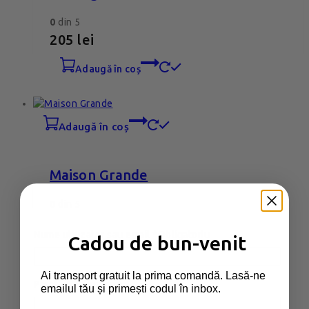
0
din 5
205
lei
adaugă în coș
adaugă în coș
Maison Grande
0
din 5
205
lei
Nume utilizator sau email
*
Obligatoriu
Cadou de bun-venit
adaugă în coș
Ai transport gratuit la prima comandă. Lasă-ne
Parolă
*
Obligatoriu
emailul tău și primești codul în inbox.
adaugă în coș