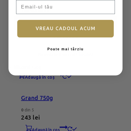
Email
Ține-mă minte
Jellies Maxi
Autentificare
VREAU CADOUL ACUM
0
din 5
Ai uitat parola?
206
lei
Poate mai târziu
adaugă în coș
Nu aveți încă un cont?
Înscrieți
adaugă în coș
Grand 750g
0
din 5
243
lei
adaugă în coș