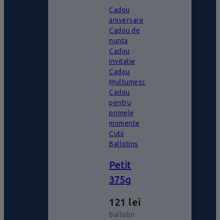
Cadou
aniversare
Cadou de
nunta
Cadou
Invitatie
Cadou
Multumesc
Cadou
pentru
primele
momente
Cutii
Ballotins
Petit
375g
121
lei
Ballotin