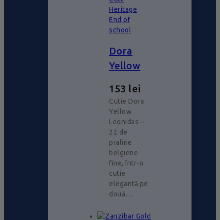
Heritage
End of
school
Dora
Yellow
153
lei
Cutie Dora
Yellow
Leonidas –
22 de
praline
belgiene
fine, într-o
cutie
elegantă pe
două…