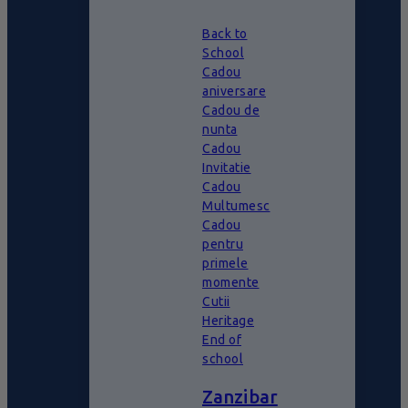
Back to
School
Cadou
aniversare
Cadou de
nunta
Cadou
Invitatie
Cadou
Multumesc
Cadou
pentru
primele
momente
Cutii
Heritage
End of
school
Zanzibar