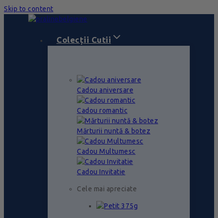
Skip to content
Colecții Cutii
Cadou aniversare
Cadou romantic
Mărturii nuntă & botez
Cadou Multumesc
Cadou Invitatie
Cele mai apreciate