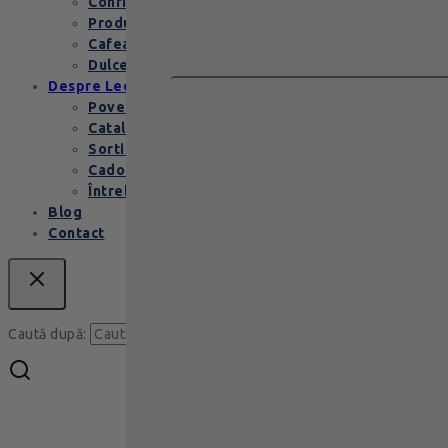
Confiserie
Produse copii
Cafea de specialitate
Dulceata si specialitati
Despre Leonidas
Povestea Leonidas
Cataloage produse
Sortimente praline
Cadouri corporate
Întrebări Frecvente
Blog
Contact
Caută
Caută după: