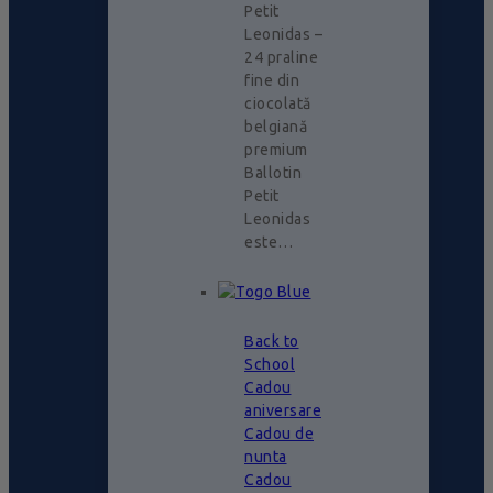
Petit
Leonidas –
24 praline
fine din
ciocolată
belgiană
premium
Ballotin
Petit
Leonidas
este…
Back to
School
Cadou
aniversare
Cadou de
nunta
Cadou