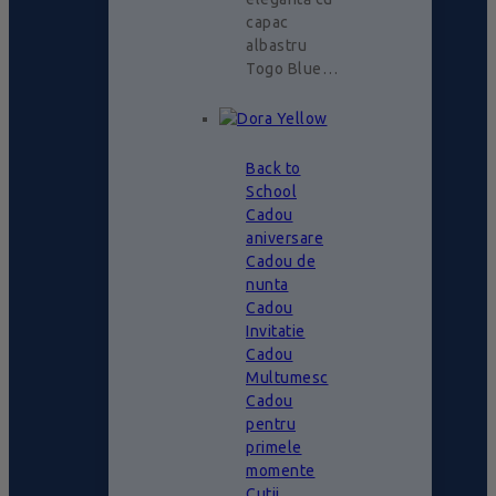
capac
albastru
Togo Blue…
Back to
School
Cadou
aniversare
Cadou de
nunta
Cadou
Invitatie
Cadou
Multumesc
Cadou
pentru
primele
momente
Cutii