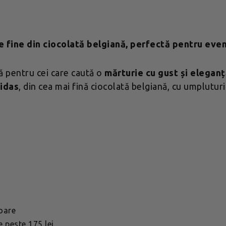
e fine din ciocolată belgiană, perfectă pentru ev
tă pentru cei care caută o
mărturie cu gust și elegan
idas
, din cea mai fină ciocolată belgiană, cu umplutur
toare
 peste 175 lei