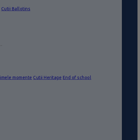
Cutii Ballotins
e…
rimele momente
Cutii Heritage
End of school