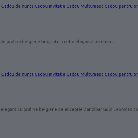
e
Cadou de nunta
Cadou Invitatie
Cadou Multumesc
Cadou pentru p
de praline belgiene fine, într-o cutie elegantă pe două…
e
Cadou de nunta
Cadou Invitatie
Cadou Multumesc
Cadou pentru p
 elegant cu praline belgiene de excepție Zanzibar Gold Leonidas 