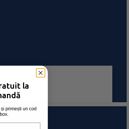
atuit la
mandă
și primești un cod
nbox.