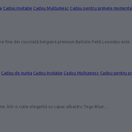
a
Cadou Invitatie
Cadou Multumesc
Cadou pentru primele momente
ine fine din ciocolată belgiană premium Ballotin Petit Leonidas est
e
Cadou de nunta
Cadou Invitatie
Cadou Multumesc
Cadou pentru p
ine, într-o cutie elegantă cu capac albastru Togo Blue…