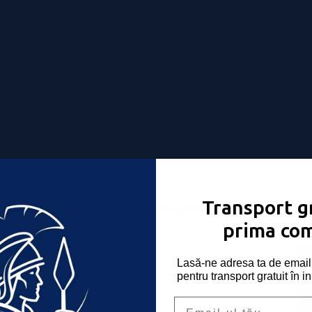
Transport gr
Nume utilizator sau email
*
Obligatoriu
-ți place!
prima co
Parolă
*
Obligatoriu
Lasă-ne adresa ta de email 
pentru transport gratuit în i
Email
Ține-mă minte