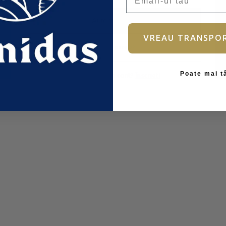
Autentificare
VREAU TRANSPO
Ai uitat parola?
Poate mai t
Nu aveți încă un cont?
Înscrieți