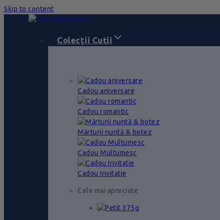
Skip to content
Colecții Cutii
Cadou aniversare
Cadou romantic
Mărturii nuntă & botez
Cadou Multumesc
Cadou Invitatie
Cele mai apreciate