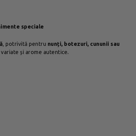
enimente speciale
ță
, potrivită pentru
nunți, botezuri, cununii sau
i variate și arome autentice.