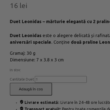
16
lei
Duet Leonidas – mărturie elegantă cu 2 pralin
Duet Leonidas
este o alegere delicată și rafina
aniversări speciale
. Conține
două praline Leon
Gramaj: 30 g
Dimensiune: 7 x 3.8 x 3 cm
In stoc
Cantitate Duet
adaugă în coș
Livrare estimată:
Livrare în 24-48 ore lucră
Transport gratuit:
Pentru toate comenzile de