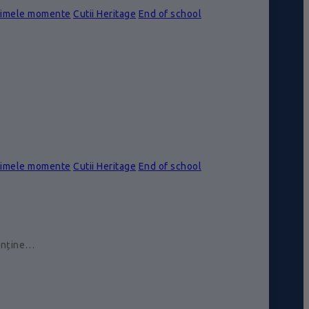
rimele momente
Cutii Heritage
End of school
rimele momente
Cutii Heritage
End of school
conține…