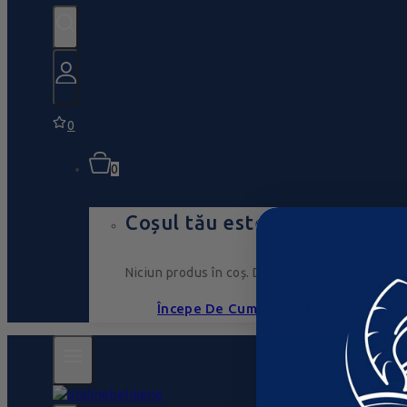
0
0
Coșul tău este gol
Niciun produs în coș. Du-te, umple-l cu ceva ce
Începe De Cumpărături Acum