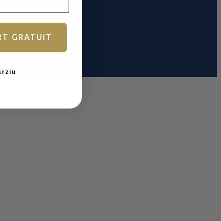
RT GRATUIT
ârziu